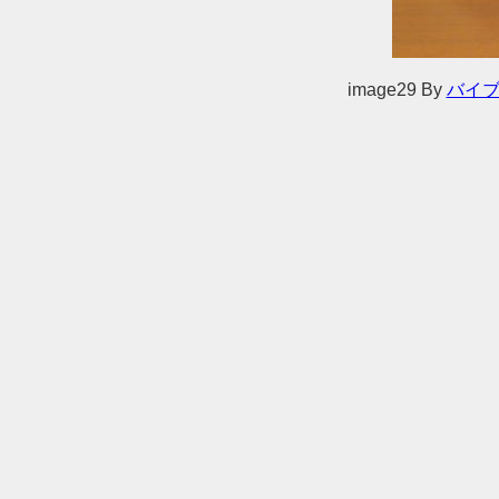
image29
By
バイ