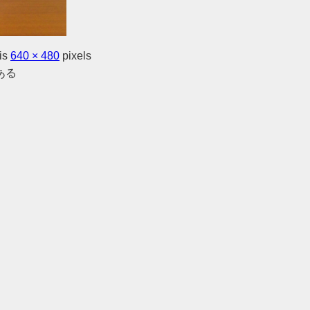
 is
640 × 480
pixels
ある