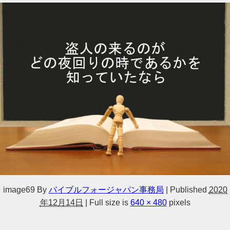
image69
By
バイブルフォージャパン事務局
|
Published
2020
年12月14日
|
Full size is
640 × 480
pixels