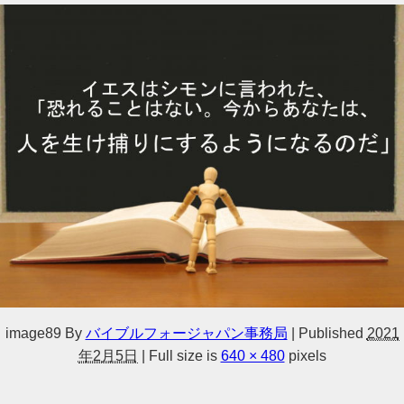
image89
By
バイブルフォージャパン事務局
|
Published
2021
年2月5日
|
Full size is
640 × 480
pixels