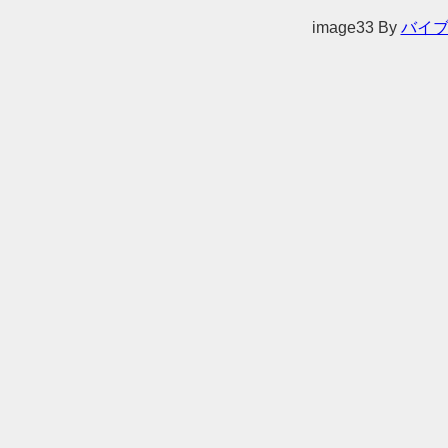
image33
By
バイ