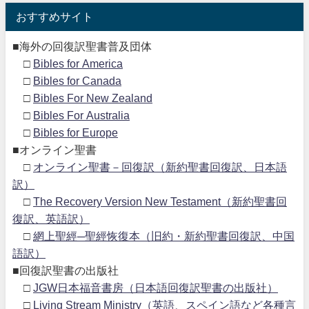
おすすめサイト
■海外の回復訳聖書普及団体
□
Bibles for America
□
Bibles for Canada
□
Bibles For New Zealand
□
Bibles For Australia
□
Bibles for Europe
■オンライン聖書
□
オンライン聖書－回復訳（新約聖書回復訳、日本語
訳）
□
The Recovery Version New Testament（新約聖書回
復訳、英語訳）
□
網上聖經─聖經恢復本（旧約・新約聖書回復訳、中国
語訳）
■回復訳聖書の出版社
□
JGW日本福音書房（日本語回復訳聖書の出版社）
□
Living Stream Ministry（英語、スペイン語など各種言