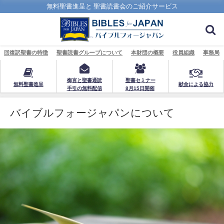
無料聖書進呈と 聖書読書会のご紹介サービス
回復訳聖書の特徴
聖書読書グループについて
本財団の概要
役員組織
事務局
御言と聖書通読
聖書セミナー
無料聖書進呈
献金による協力
手引の無料配信
8月15日開催
バイブルフォージャパンについて