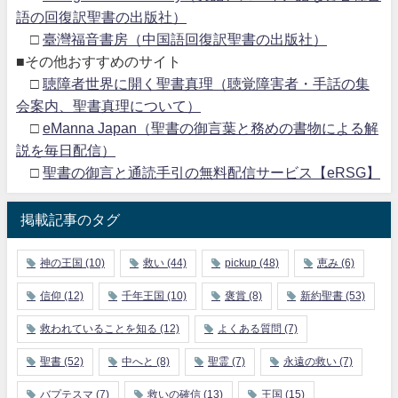
語の回復訳聖書の出版社）
□
臺灣福音書房（中国語回復訳聖書の出版社）
■その他おすすめのサイト
□
聴障者世界に開く聖書真理（聴覚障害者・手話の集
会案内、聖書真理について）
□
eManna Japan（聖書の御言葉と務めの書物による解
説を毎日配信）
□
聖書の御言と通読手引の無料配信サービス【eRSG】
掲載記事のタグ
神の王国
(10)
救い
(44)
pickup
(48)
恵み
(6)
信仰
(12)
千年王国
(10)
褒賞
(8)
新約聖書
(53)
救われていることを知る
(12)
よくある質問
(7)
聖書
(52)
中へと
(8)
聖霊
(7)
永遠の救い
(7)
バプテスマ
(7)
救いの確信
(13)
王国
(15)