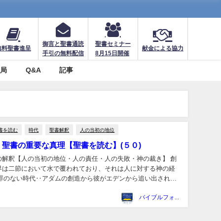
御言と聖書通読
聖書セミナー
無料聖書進呈
献金による協力
手引の無料配信
8月15日開催
務局
Q&A
記事
書を読む
時代
聖書解釈
人の当初の地位
聖書の重要な真理【聖書を読む】(５０)
の解釈【人の当初の地位・人の責任・人の失敗・神の裁き】 創
界は二節において水で覆われており、それは人に対する神の経
 罪のない時代‥アダムの創造から彼がエデンから追い出される
 人の当初の地位―― ...
バイブルフォージャパン事務局