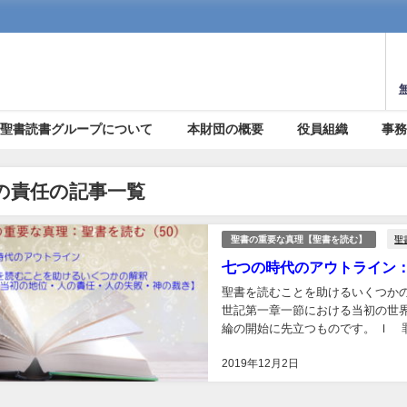
聖書読書グループについて
本財団の概要
役員組織
事
の責任の記事一覧
聖
聖書の重要な真理【聖書を読む】
七つの時代のアウトライン：
聖書を読むことを助けるいくつか
世記第一章一節における当初の世
綸の開始に先立つものです。 Ｉ
まで―― 少なくとも百三十年間。 Ａ
2019年12月2日