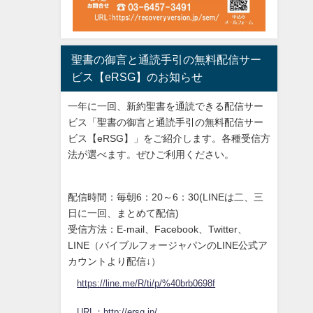
聖書の御言と通読手引の無料配信サー
ビス【eRSG】のお知らせ
一年に一回、新約聖書を通読できる配信サー
ビス「聖書の御言と通読手引の無料配信サー
ビス【eRSG】」をご紹介します。各種受信方
法が選べます。ぜひご利用ください。
配信時間：毎朝6：20～6：30(LINEは二、三
日に一回、まとめて配信)
受信方法：E-mail、Facebook、Twitter、
LINE（バイブルフォージャパンのLINE公式ア
カウントより配信↓）
https://line.me/R/ti/p/%40brb0698f
URL：http://ersg.jp/