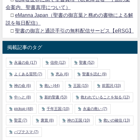
会案内、聖書真理について）
□
eManna Japan（聖書の御言葉と務めの書物による解
説を毎日配信）
□
聖書の御言と通読手引の無料配信サービス【eRSG】
掲載記事のタグ
永遠の命
(17)
信仰
(12)
聖書
(52)
よくある質問
(7)
恵み
(6)
聖書を読む
(9)
神の命
(6)
救い
(44)
王国
(15)
前置詞
(33)
中へと
(8)
新約聖書
(53)
救われていることを知る
(12)
pickup
(48)
千年王国
(10)
永遠の救い
(7)
聖霊
(7)
褒賞
(8)
神の王国
(10)
救いの確信
(13)
バプテスマ
(7)