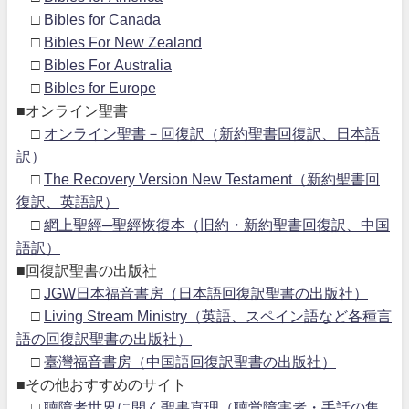
□
Bibles for Canada
□
Bibles For New Zealand
□
Bibles For Australia
□
Bibles for Europe
■オンライン聖書
□
オンライン聖書－回復訳（新約聖書回復訳、日本語
訳）
□
The Recovery Version New Testament（新約聖書回
復訳、英語訳）
□
網上聖經─聖經恢復本（旧約・新約聖書回復訳、中国
語訳）
■回復訳聖書の出版社
□
JGW日本福音書房（日本語回復訳聖書の出版社）
□
Living Stream Ministry（英語、スペイン語など各種言
語の回復訳聖書の出版社）
□
臺灣福音書房（中国語回復訳聖書の出版社）
■その他おすすめのサイト
□
聴障者世界に開く聖書真理（聴覚障害者・手話の集