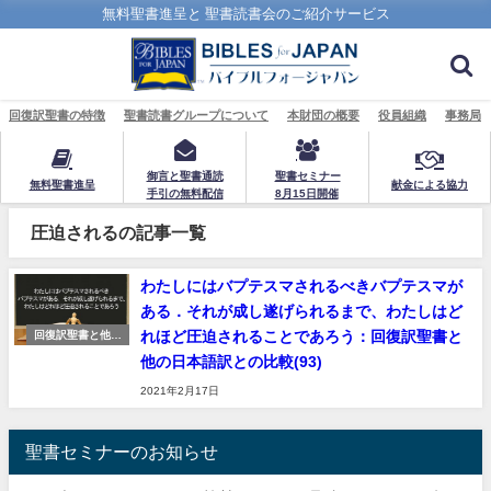
無料聖書進呈と 聖書読書会のご紹介サービス
回復訳聖書の特徴
聖書読書グループについて
本財団の概要
役員組織
事務局
御言と聖書通読
聖書セミナー
無料聖書進呈
献金による協力
手引の無料配信
8月15日開催
圧迫されるの記事一覧
わたしにはバプテスマされるべきバプテスマが
ある．それが成し遂げられるまで、わたしはど
れほど圧迫されることであろう：回復訳聖書と
回復訳聖書と他の
日本語訳聖書の比
他の日本語訳との比較(93)
較
2021年2月17日
聖書セミナーのお知らせ