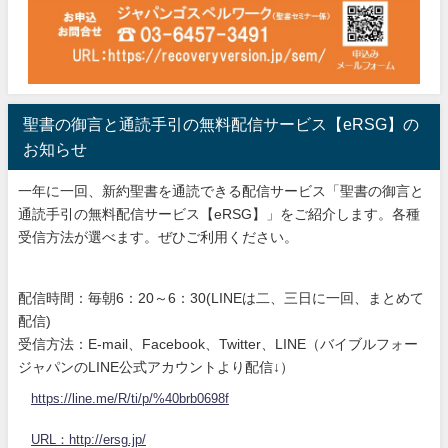
聖書の御言と通読手引の無料配信サービス【eRSG】の
お知らせ
一年に一回、新約聖書を通読できる配信サービス「聖書の御言と
通読手引の無料配信サービス【eRSG】」をご紹介します。各種
受信方法が選べます。ぜひご利用ください。
配信時間：毎朝6：20～6：30(LINEは二、三日に一回、まとめて
配信)
受信方法：E-mail、Facebook、Twitter、LINE（バイブルフォー
ジャパンのLINE公式アカウントより配信↓）
https://line.me/R/ti/p/%40brb0698f
URL：http://ersg.jp/