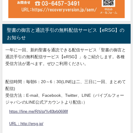
聖書の御言と通読手引の無料配信サービス【eRSG】の
お知らせ
一年に一回、新約聖書を通読できる配信サービス「聖書の御言と
通読手引の無料配信サービス【eRSG】」をご紹介します。各種
受信方法が選べます。ぜひご利用ください。
配信時間：毎朝6：20～6：30(LINEは二、三日に一回、まとめて
配信)
受信方法：E-mail、Facebook、Twitter、LINE（バイブルフォー
ジャパンのLINE公式アカウントより配信↓）
https://line.me/R/ti/p/%40brb0698f
URL：http://ersg.jp/