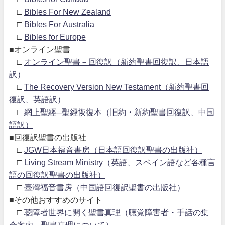
□
Bibles For New Zealand
□
Bibles For Australia
□
Bibles for Europe
■オンライン聖書
□
オンライン聖書－回復訳（新約聖書回復訳、日本語
訳）
□
The Recovery Version New Testament（新約聖書回
復訳、英語訳）
□
網上聖經─聖經恢復本（旧約・新約聖書回復訳、中国
語訳）
■回復訳聖書の出版社
□
JGW日本福音書房（日本語回復訳聖書の出版社）
□
Living Stream Ministry（英語、スペイン語など各種言
語の回復訳聖書の出版社）
□
臺灣福音書房（中国語回復訳聖書の出版社）
■その他おすすめのサイト
□
聴障者世界に開く聖書真理（聴覚障害者・手話の集
会案内、聖書真理について）