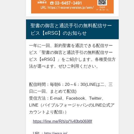
聖書の御言と通読手引の無料配信サー
ビス【eRSG】のお知らせ
一年に一回、新約聖書を通読できる配信サー
ビス「聖書の御言と通読手引の無料配信サー
ビス【eRSG】」をご紹介します。各種受信方
法が選べます。ぜひご利用ください。
配信時間：毎朝6：20～6：30(LINEは二、三
日に一回、まとめて配信)
受信方法：E-mail、Facebook、Twitter、
LINE（バイブルフォージャパンのLINE公式ア
カウントより配信↓）
https://line.me/R/ti/p/%40brb0698f
URL：http://ersg.jp/