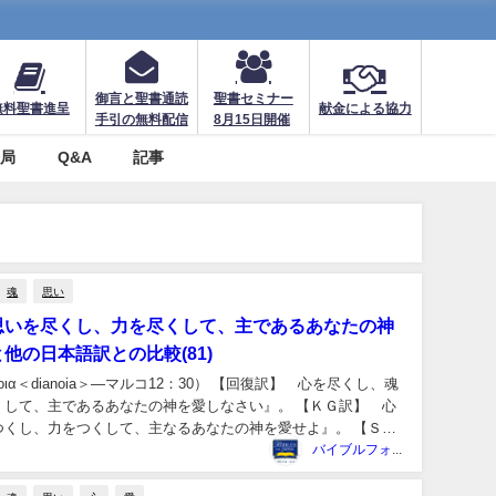
御言と聖書通読
聖書セミナー
無料聖書進呈
献金による協力
手引の無料配信
8月15日開催
務局
Q&A
記事
魂
思い
思いを尽くし、力を尽くして、主であるあなたの神
他の日本語訳との比較(81)
άνοια＜dianoia＞―マルコ12：30） 【回復訳】 心を尽くし、魂
くして、主であるあなたの神を愛しなさい』。 【ＫＧ訳】 心
つくし、力をつくして、主なるあなたの神を愛せよ』。 【ＳＫ
バイブルフォージャパン事務局