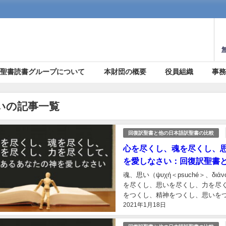
聖書読書グループについて
本財団の概要
役員組織
事
いの記事一覧
回復訳聖書と他の日本語訳聖書の比較
心を尽くし、魂を尽くし、
を愛しなさい：回復訳聖書と
魂、思い（ψυχή＜psuché＞、δι
を尽くし、思いを尽くし、力を尽
をつくし、精神をつくし、思いを
2021年1月18日
訳】 心を尽くし、思いを尽く...