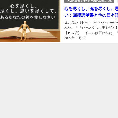
回復訳聖書と他の日本語訳聖書の比較
心を尽くし、魂を尽くし、
い：回復訳聖書と他の日本語訳
魂、思い（ψυχή、διάνοια＜ps
れた、「『心を尽くし、魂を尽く
【ＫＧ訳】 イエスは言われた、
2020年12月2日
たの神を愛せよ』。 【ＳＫ訳】 ..