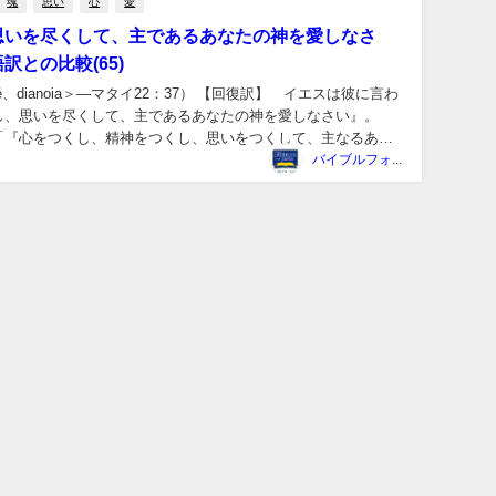
魂
思い
心
愛
思いを尽くして、主であるあなたの神を愛しなさ
との比較(65)
uché、dianoia＞―マタイ22：37） 【回復訳】 イエスは彼に言わ
し、思いを尽くして、主であるあなたの神を愛しなさい』。
「『心をつくし、精神をつくし、思いをつくして、主なるあな
.
バイブルフォージャパン事務局