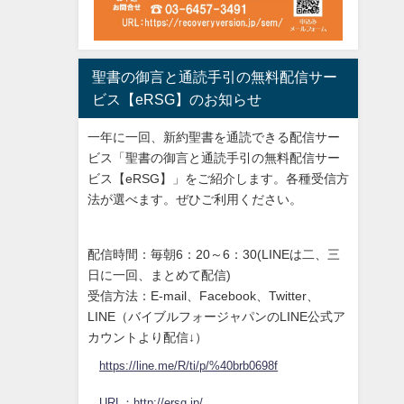
聖書の御言と通読手引の無料配信サー
ビス【eRSG】のお知らせ
一年に一回、新約聖書を通読できる配信サー
ビス「聖書の御言と通読手引の無料配信サー
ビス【eRSG】」をご紹介します。各種受信方
法が選べます。ぜひご利用ください。
配信時間：毎朝6：20～6：30(LINEは二、三
日に一回、まとめて配信)
受信方法：E-mail、Facebook、Twitter、
LINE（バイブルフォージャパンのLINE公式ア
カウントより配信↓）
https://line.me/R/ti/p/%40brb0698f
URL：http://ersg.jp/