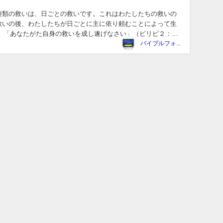
類の救いは、日ごとの救いです。これはわたしたちの救いの
救いの後、わたしたちが日ごとに主に依り頼むことによって生
い】「あなたがた自身の救いを成し遂げなさい」（ピリピ２：１
で、わたしの愛する人たちよ...
バイブルフォージャパン事務局