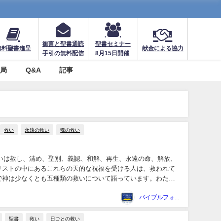
御言と聖書通読
聖書セミナー
無料聖書進呈
献金による協力
手引の無料配信
8月15日開催
務局
Q&A
記事
救い
永遠の救い
魂の救い
救いは赦し、清め、聖別、義認、和解、再生、永遠の命、解放、
リストの中にあるこれらの天的な祝福を受ける人は、救われて
で神は少なくとも五種類の救いについて語っています。わたし
りと区別しないなら、救いにつ...
バイブルフォージャパン事務局
聖書
救い
日ごとの救い