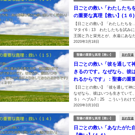
日ごとの救い「わたしたち
の重要な真理【救い】(１６)
【日ごとの救い】「わたしたちを
マタイ6：13 わたしたちを試み
王国と力と栄光とが、永遠にあな
2020年3月18日
出されることは、サタンから救い出
新約聖書
聖書の重要な真理【救い】
日ごとの救い「彼を通して
きるのです。なぜなら、彼
れるからです」：聖書の重要
【日ごとの救い】「彼を通して神
なぜなら、彼はいつも生きていて
５） ヘブル7：25 こういうわ
2020年3月10日
ができるのです．なぜなら、彼はい
新約聖書
聖書の重要な真理【救い】
日ごとの救い「あなたがた