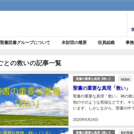
聖書読書グループについて
本財団の概要
役員組織
事
ごとの救いの記事一覧
pickup
聖書の重要な真理【救い】
聖書の重要な真理「救い」
聖書の重要な真理「救い」 神の
他のそのような祝福などです。キ
います。しかしながら、聖書の中
たちはこれら五種類の救いをはっき
2020年6月24日
新約聖書
聖書の重要な真理【救い】