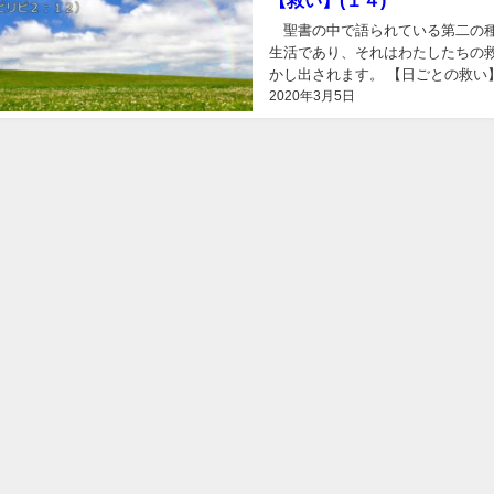
【救い】(１４)
聖書の中で語られている第二の種
生活であり、それはわたしたちの
かし出されます。 【日ごとの救
2020年3月5日
２） ピリピ2：12 そういうわけ