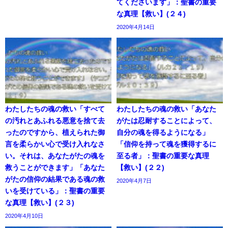
てくださいます」：聖書の重要
な真理【救い】(２４)
2020年4月14日
わたしたちの魂の救い「すべて
わたしたちの魂の救い「あなた
の汚れとあふれる悪意を捨て去
がたは忍耐することによって、
ったのですから、植えられた御
自分の魂を得るようになる」
言を柔らかい心で受け入れなさ
「信仰を持って魂を獲得するに
い。それは、あなたがたの魂を
至る者」：聖書の重要な真理
救うことができます」「あなた
【救い】(２２)
がたの信仰の結果である魂の救
2020年4月7日
いを受けている」：聖書の重要
な真理【救い】(２３)
2020年4月10日