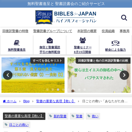
無料聖書進呈と 聖書読書会のご紹介サービス
回復訳聖書の特徴
聖書読書グループについて
本財団の概要
役員組織
事務局
御言と聖書通読
聖書セミナー
無料聖書進呈
献金による協力
手引の無料配信
8月15日開催
すべてを含むキリスト
回復訳聖書と他の日本語訳聖書の比較
ホーム
Blog
聖書の重要な真理【救い】
日ごとの救い「あなたがた自身
の救いを成し遂げなさい」：聖書の重要な真理【救い】(１４)
聖書の重要な真理【救い】
新約聖書
聖書
救い
日ごとの救い