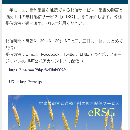
一年に一回、新約聖書を通読できる配信サービス「聖書の御言と
通読手引の無料配信サービス【eRSG】」をご紹介します。各種
受信方法が選べます。ぜひご利用ください。
配信時間：毎朝6：20～6：30(LINEは二、三日に一回、まとめて
配信)
受信方法：E-mail、Facebook、Twitter、LINE（バイブルフォー
ジャパンのLINE公式アカウントより配信↓）
https://line.me/R/ti/p/%40brb0698f
URL：http://ersg.jp/