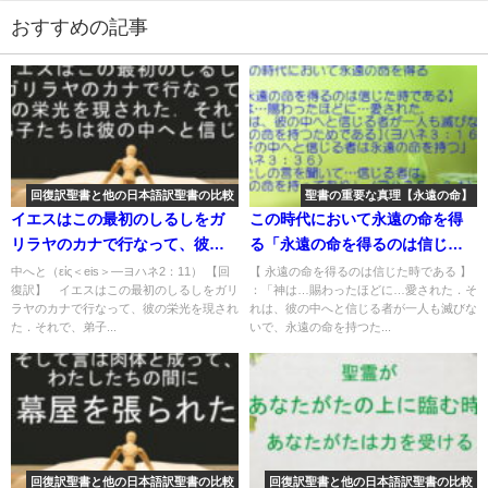
おすすめの記事
回復訳聖書と他の日本語訳聖書の比較
聖書の重要な真理【永遠の命】
イエスはこの最初のしるしをガ
この時代において永遠の命を得
リラヤのカナで行なって、彼の
る「永遠の命を得るのは信じた
栄光を現された．それで、弟子
時である」：聖書の重要な真理
中へと（εἰς＜eis＞―ヨハネ2：11） 【回
【 永遠の命を得るのは信じた時である 】
復訳】 イエスはこの最初のしるしをガリ
：「神は…賜わったほどに…愛された．そ
たちは彼の中へと信じた：回復
【永遠の命】(３)
ラヤのカナで行なって、彼の栄光を現され
れは、彼の中へと信じる者が一人も滅びな
訳聖書と他の日本語訳との比較
た．それで、弟子...
いで、永遠の命を持つた...
(103)
回復訳聖書と他の日本語訳聖書の比較
回復訳聖書と他の日本語訳聖書の比較