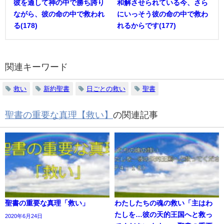
彼を通して神の中で勝ち誇り
和解させられている今、さら
ながら、彼の命の中で救われ
にいっそう彼の命の中で救わ
る(178)
れるからです(177)
関連キーワード
救い
新約聖書
日ごとの救い
聖書
聖書の重要な真理【救い】
の関連記事
聖書の重要な真理「救い」
わたしたちの魂の救い「主はわ
たしを…彼の天的王国へと救っ
2020年6月24日