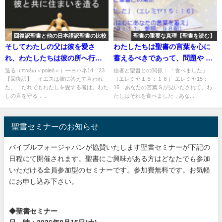
回復訳聖書と他の日本語訳聖書の比較
聖書の重要な真理【聖書を読む】
そしてわたしの父は彼を愛さ
わたしたちは聖書の言葉を心に
れ、わたしたちは彼の所へ行っ
蓄えるべきであって、問題や 困
て、彼と共に住まいを造る：回
難に遭遇する時だけ聖書の適用
造る（ποιέω＜poieó＞）―ヨハネ14：23
信者と聖書との関係： 「食べました」
【回復訳】 イエスは彼に答えて言われ
（エレミヤ１５：１６） エレミヤ15：
復訳聖書と他の日本語訳との比
できる言葉を探すべきではない
た、「だれでもわたしを愛する者は、わた
16 あなたの言葉Ｓが見いだされて、わ
較(115)
「食べました」「わたしは心に
しの言を守る．...
たしはそれを食べました．あな...
あなたの言葉を蓄え」：聖書の
重要な真理【聖書を読む】(２７)
聖書セミナーのお知らせ
バイブルフォージャパンが協賛いたします聖書セミナーが下記の
日程にて開催されます。聖書にご興味がある方はどなたでも参加
いただける全員参加型のセミナーです。参加費無料です。お気軽
にお申し込み下さい。
◆聖書セミナー