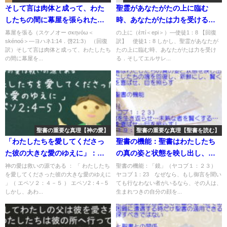
そして言は肉体と成って、わた
聖霊があなたがたの上に臨む
したちの間に幕屋を張られた：
時、あなたがたは力を受ける：
回復訳聖書と他の日本語訳との
回復訳聖書と他の日本語訳との
幕屋を張る（スケノオー σκηνόω＜
の上に（ἐπί＜epi＞）―使徒1：8 【回復
skénoó＞―ヨハネ1:14．啓21:3） （回復
訳】 使徒1：8 しかし、聖霊があなたが
比較(11)
比較(128)
訳）そして言は肉体と成って、わたしたち
たの上に臨む時、あなたがたは力を受け
の間に幕屋を...
る．そしてエルサレ...
聖書の重要な真理【神の愛】
聖書の重要な真理【聖書を読む】
「わたしたちを愛してくださっ
聖書の機能：聖書はわたしたち
た彼の大きな愛のゆえに」：聖
の真の姿と状態を映し出し、わ
書の重要な真理【神の愛―救い
たしたちの魂を回復し、新鮮に
神の愛は救いの源である ： 「 わたしたち
聖書の機能：「鏡」（ヤコブ１：２３）
を愛してくださった彼の大きな愛のゆえに
ヤコブ 1：23 なぜなら、もし御言を聞い
の源】(２)
し、賢くし、心を喜ばせ、目を
」（ エペソ２：４－５ ） エペソ2：4－5
ても行なわない者がいるなら、その人は、
照らす「鏡」「魂を生き返ら
しかし、あわ...
生まれつきの自分の顔を...
せ…未熟な者を賢くする…心を
喜ばせ…目を照らす」：聖書の
重要な真理【聖書を読む】(１５)