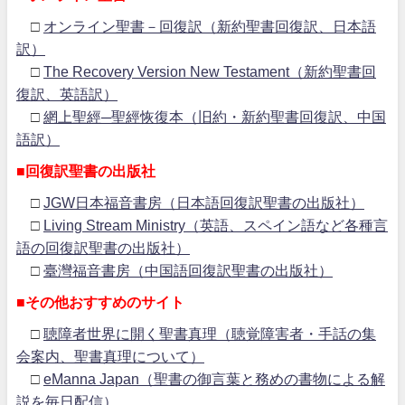
□
オンライン聖書－回復訳（新約聖書回復訳、日本語
訳）
□
The Recovery Version New Testament（新約聖書回
復訳、英語訳）
□
網上聖經─聖經恢復本（旧約・新約聖書回復訳、中国
語訳）
■回復訳聖書の出版社
□
JGW日本福音書房（日本語回復訳聖書の出版社）
□
Living Stream Ministry（英語、スペイン語など各種言
語の回復訳聖書の出版社）
□
臺灣福音書房（中国語回復訳聖書の出版社）
■その他おすすめのサイト
□
聴障者世界に開く聖書真理（聴覚障害者・手話の集
会案内、聖書真理について）
□
eManna Japan（聖書の御言葉と務めの書物による解
説を毎日配信）