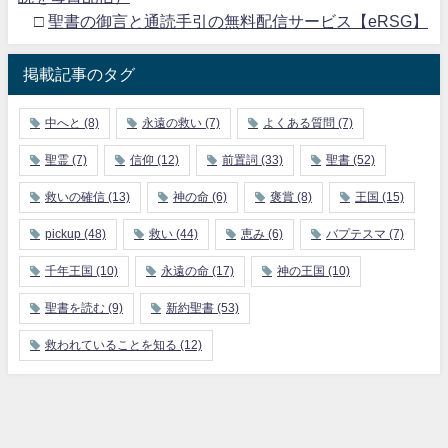
□
聖書の御言と通読手引の無料配信サービス【eRSG】
掲載記事のタグ
中へと
(8)
永遠の救い
(7)
よくある質問
(7)
聖霊
(7)
信仰
(12)
前置詞
(33)
聖書
(52)
救いの確信
(13)
神の命
(6)
褒賞
(8)
王国
(15)
pickup
(48)
救い
(44)
恵み
(6)
バプテスマ
(7)
千年王国
(10)
永遠の命
(17)
神の王国
(10)
聖書を読む
(9)
新約聖書
(53)
救われていることを知る
(12)