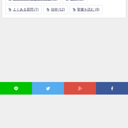
よくある質問
(7)
信仰
(12)
聖書を読む
(9)
回復訳聖書の特徴
聖書読書グループについて
本財団の概要
役員組織