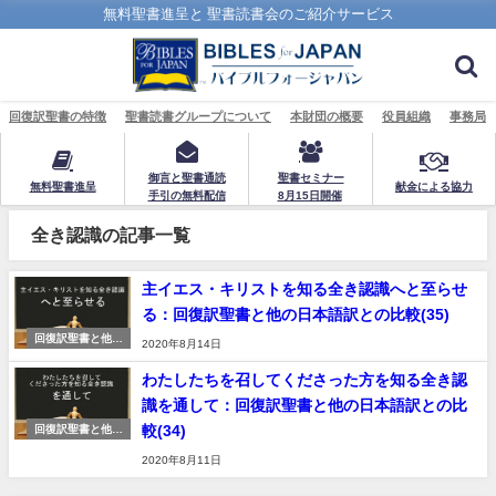
無料聖書進呈と 聖書読書会のご紹介サービス
回復訳聖書の特徴
聖書読書グループについて
本財団の概要
役員組織
事務局
御言と聖書通読
聖書セミナー
無料聖書進呈
献金による協力
手引の無料配信
8月15日開催
全き認識の記事一覧
主イエス・キリストを知る全き認識へと至らせ
る：回復訳聖書と他の日本語訳との比較(35)
回復訳聖書と他の
2020年8月14日
日本語訳聖書の比
較
わたしたちを召してくださった方を知る全き認
識を通して：回復訳聖書と他の日本語訳との比
較(34)
回復訳聖書と他の
日本語訳聖書の比
2020年8月11日
較