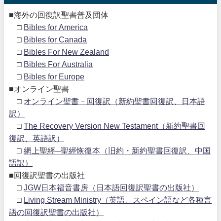
■海外の回復訳聖書普及団体
□
Bibles for America
□
Bibles for Canada
□
Bibles For New Zealand
□
Bibles For Australia
□
Bibles for Europe
■オンライン聖書
□
オンライン聖書－回復訳（新約聖書回復訳、日本語
訳）
□
The Recovery Version New Testament（新約聖書回
復訳、英語訳）
□
網上聖經─聖經恢復本（旧約・新約聖書回復訳、中国
語訳）
■回復訳聖書の出版社
□
JGW日本福音書房（日本語回復訳聖書の出版社）
□
Living Stream Ministry（英語、スペイン語など各種言
語の回復訳聖書の出版社）