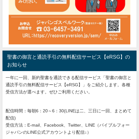
聖書の御言と通読手引の無料配信サービス【eRSG】の
お知らせ
一年に一回、新約聖書を通読できる配信サービス「聖書の御言と
通読手引の無料配信サービス【eRSG】」をご紹介します。各種
受信方法が選べます。ぜひご利用ください。
配信時間：毎朝6：20～6：30(LINEは二、三日に一回、まとめて
配信)
受信方法：E-mail、Facebook、Twitter、LINE（バイブルフォー
ジャパンのLINE公式アカウントより配信↓）