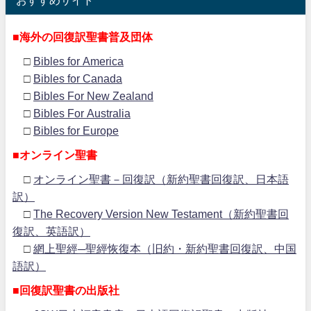
■海外の回復訳聖書普及団体
□
Bibles for America
□
Bibles for Canada
□
Bibles For New Zealand
□
Bibles For Australia
□
Bibles for Europe
■オンライン聖書
□
オンライン聖書－回復訳（新約聖書回復訳、日本語
訳）
□
The Recovery Version New Testament（新約聖書回
復訳、英語訳）
□
網上聖經─聖經恢復本（旧約・新約聖書回復訳、中国
語訳）
■回復訳聖書の出版社