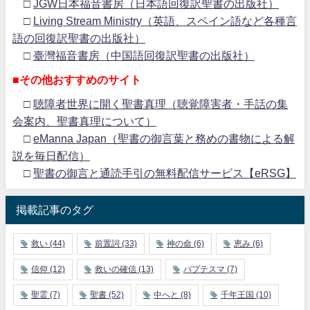
□
JGW日本福音書房（日本語回復訳聖書の出版社）
□
Living Stream Ministry（英語、スペイン語など各種言
語の回復訳聖書の出版社）
□
臺灣福音書房（中国語回復訳聖書の出版社）
■その他おすすめのサイト
□
聴障者世界に開く聖書真理（聴覚障害者・手話の集
会案内、聖書真理について）
□
eManna Japan（聖書の御言葉と務めの書物による解
説を毎日配信）
□
聖書の御言と通読手引の無料配信サービス【eRSG】
掲載記事のタグ
救い
(44)
前置詞
(33)
神の命
(6)
恵み
(6)
信仰
(12)
救いの確信
(13)
バプテスマ
(7)
聖霊
(7)
聖書
(52)
中へと
(8)
千年王国
(10)