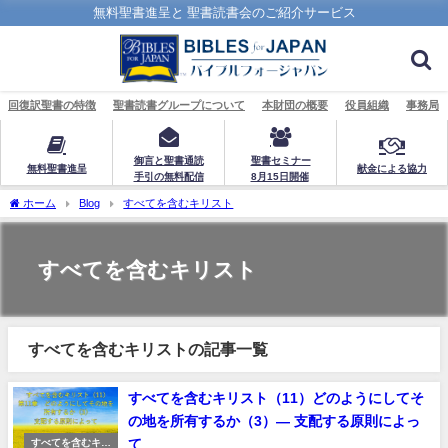
無料聖書進呈と 聖書読書会のご紹介サービス
回復訳聖書の特徴
聖書読書グループについて
本財団の概要
役員組織
事務局
御言と聖書通読
聖書セミナー
無料聖書進呈
献金による協力
手引の無料配信
8月15日開催
ホーム
Blog
すべてを含むキリスト
すべてを含むキリスト
すべてを含むキリストの記事一覧
すべてを含むキリスト（11）どのようにしてそ
の地を所有するか（3）― 支配する原則によっ
て
すべてを含むキリ