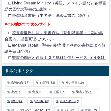
□
Living Stream Ministry（英語、スペイン語など各種言
語の回復訳聖書の出版社）
□
臺灣福音書房（中国語回復訳聖書の出版社）
■その他おすすめのサイト
□
聴障者世界に開く聖書真理（聴覚障害者・手話の集
会案内、聖書真理について）
□
eManna Japan（聖書の御言葉と務めの書物による解
説を毎日配信）
□
聖書の御言と通読手引の無料配信サービス【eRSG】
掲載記事のタグ
永遠の命
(17)
前置詞
(33)
神の王国
(10)
恵み
(6)
褒賞
(8)
王国
(15)
聖書を読む
(9)
救い
(44)
pickup
(48)
永遠の救い
(7)
救われていることを知る
(12)
中へと
(8)
聖書
(52)