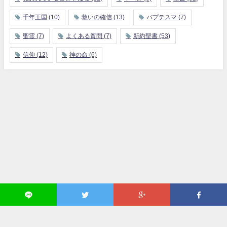
千年王国
(10)
救いの確信
(13)
バプテスマ
(7)
聖霊
(7)
よくある質問
(7)
新約聖書
(53)
信仰
(12)
神の命
(6)