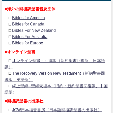
■海外の回復訳聖書普及団体
□
Bibles for America
□
Bibles for Canada
□
Bibles For New Zealand
□
Bibles For Australia
□
Bibles for Europe
■オンライン聖書
□
オンライン聖書－回復訳（新約聖書回復訳、日本語
訳）
□
The Recovery Version New Testament（新約聖書回
復訳、英語訳）
□
網上聖經─聖經恢復本（旧約・新約聖書回復訳、中国
語訳）
■回復訳聖書の出版社
□
JGW日本福音書房（日本語回復訳聖書の出版社）