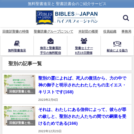
無料聖書進呈と 聖書読書会のご紹介サービス
回復訳聖書の特徴
聖書読書グループについて
本財団の概要
役員組織
事務局
御言と聖書通読
聖書セミナー
無料聖書進呈
献金による協力
手引の無料配信
8月15日開催
聖別の記事一覧
聖別の霊によれば、死人の復活から、力の中で
神の御子と明示されたわたしたちの主イエス・
キリストです(168)
回復訳聖書と他の
日本語訳聖書の比
2023年2月6日
較
それは、わたしにある信仰によって、彼らが罪
の赦しと、聖別された人たちの間での嗣業を受
けるためである(166)
回復訳聖書と他の
日本語訳聖書の比
2022年12月23日
較