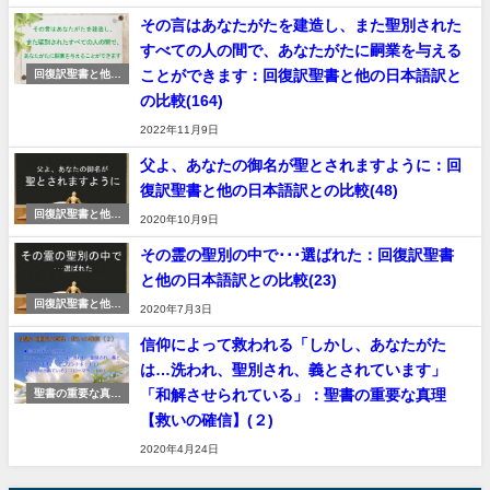
その言はあなたがたを建造し、また聖別された
すべての人の間で、あなたがたに嗣業を与える
ことができます：回復訳聖書と他の日本語訳と
回復訳聖書と他の
日本語訳聖書の比
の比較(164)
較
2022年11月9日
父よ、あなたの御名が聖とされますように：回
復訳聖書と他の日本語訳との比較(48)
回復訳聖書と他の
2020年10月9日
日本語訳聖書の比
較
その霊の聖別の中で･･･選ばれた：回復訳聖書
と他の日本語訳との比較(23)
回復訳聖書と他の
2020年7月3日
日本語訳聖書の比
較
信仰によって救われる「しかし、あなたがた
は…洗われ、聖別され、義とされています」
「和解させられている」：聖書の重要な真理
聖書の重要な真理
【救いの確信】
【救いの確信】(２)
2020年4月24日