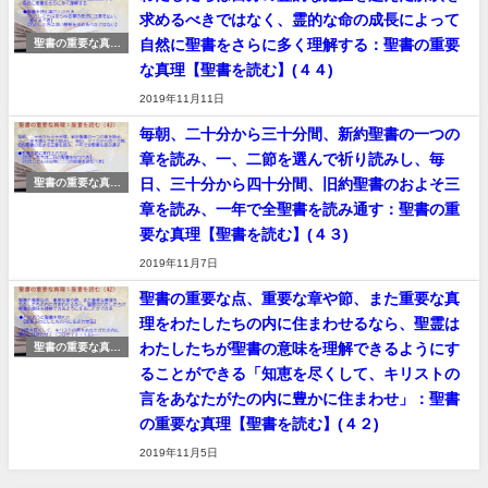
求めるべきではなく、霊的な命の成長によって
自然に聖書をさらに多く理解する：聖書の重要
聖書の重要な真理
【聖書を読む】
な真理【聖書を読む】(４４)
2019年11月11日
毎朝、二十分から三十分間、新約聖書の一つの
章を読み、一、二節を選んで祈り読みし、毎
日、三十分から四十分間、旧約聖書のおよそ三
聖書の重要な真理
【聖書を読む】
章を読み、一年で全聖書を読み通す：聖書の重
要な真理【聖書を読む】(４３)
2019年11月7日
聖書の重要な点、重要な章や節、また重要な真
理をわたしたちの内に住まわせるなら、聖霊は
わたしたちが聖書の意味を理解できるようにす
聖書の重要な真理
【聖書を読む】
ることができる「知恵を尽くして、キリストの
言をあなたがたの内に豊かに住まわせ」：聖書
の重要な真理【聖書を読む】(４２)
2019年11月5日