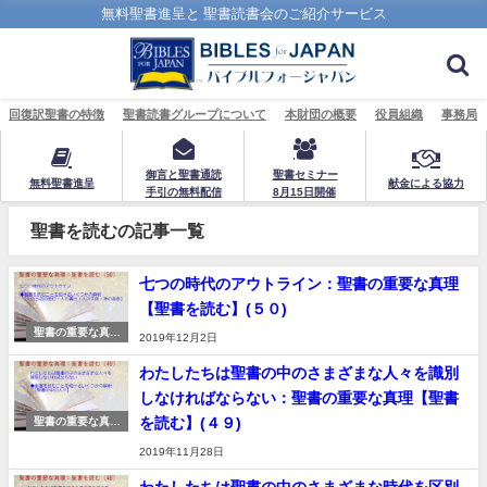
無料聖書進呈と 聖書読書会のご紹介サービス
回復訳聖書の特徴
聖書読書グループについて
本財団の概要
役員組織
事務局
御言と聖書通読
聖書セミナー
無料聖書進呈
献金による協力
手引の無料配信
8月15日開催
聖書を読むの記事一覧
七つの時代のアウトライン：聖書の重要な真理
【聖書を読む】(５０)
聖書の重要な真理
2019年12月2日
【聖書を読む】
わたしたちは聖書の中のさまざまな人々を識別
しなければならない：聖書の重要な真理【聖書
を読む】(４９)
聖書の重要な真理
【聖書を読む】
2019年11月28日