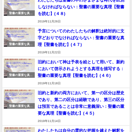
わたしたちは聖書の中のさまざまな時代を区別
しなければならない：聖書の重要な真理【聖書
を読む】(４８)
聖書の重要な真理
【聖書を読む】
2019年11月26日
予言についてのわたしたちの解釈は絶対的に文
字どおりでなければならない：聖書の重要な真
理【聖書を読む】(４７)
聖書の重要な真理
【聖書を読む】
2019年11月22日
旧約において神は予表を絵として用いて、新約
において啓示されようとする真理を描写する：
聖書の重要な真理【聖書を読む】(４６)
聖書の重要な真理
【聖書を読む】
2019年11月18日
旧約と新約の両方において、第一の区分は歴史
であり、第二の区分は経験であり、第三の区分
は預言であることは非常に意義深い：聖書の重
聖書の重要な真理
【聖書を読む】
要な真理【聖書を読む】(４５)
2019年11月14日
わたしたちは自分の霊的な把握を越えた解釈を