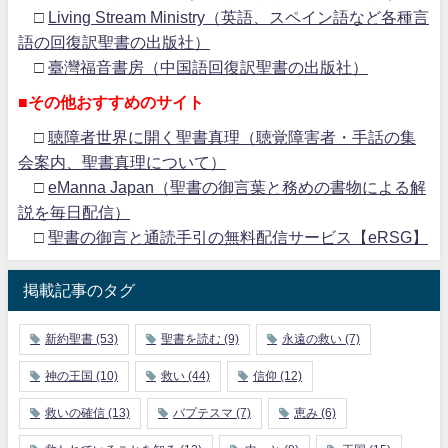
□
Living Stream Ministry（英語、スペイン語など各種言
語の回復訳聖書の出版社）
□
臺灣福音書房（中国語回復訳聖書の出版社）
■その他おすすめのサイト
□
聴障者世界に開く聖書真理（聴覚障害者・手話の集
会案内、聖書真理について）
□
eManna Japan（聖書の御言葉と務めの書物による解
説を毎日配信）
□
聖書の御言と通読手引の無料配信サービス【eRSG】
掲載記事のタグ
新約聖書
(53)
聖書を読む
(9)
永遠の救い
(7)
神の王国
(10)
救い
(44)
信仰
(12)
救いの確信
(13)
バプテスマ
(7)
恵み
(6)