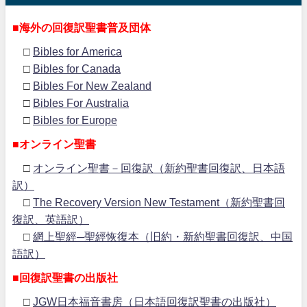
■海外の回復訳聖書普及団体
□
Bibles for America
□
Bibles for Canada
□
Bibles For New Zealand
□
Bibles For Australia
□
Bibles for Europe
■オンライン聖書
□
オンライン聖書－回復訳（新約聖書回復訳、日本語
訳）
□
The Recovery Version New Testament（新約聖書回
復訳、英語訳）
□
網上聖經─聖經恢復本（旧約・新約聖書回復訳、中国
語訳）
■回復訳聖書の出版社
□
JGW日本福音書房（日本語回復訳聖書の出版社）