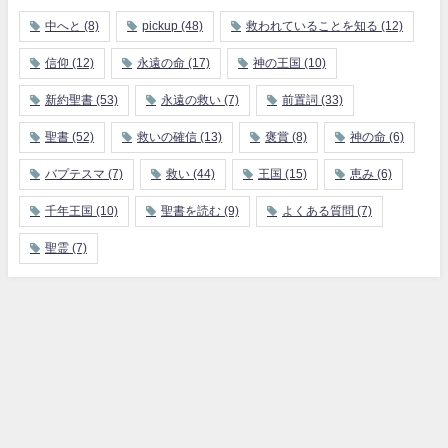
中へと
(8)
pickup
(48)
救われていることを知る
(12)
信仰
(12)
永遠の命
(17)
神の王国
(10)
新約聖書
(53)
永遠の救い
(7)
前置詞
(33)
聖書
(52)
救いの確信
(13)
褒賞
(8)
神の命
(6)
バプテスマ
(7)
救い
(44)
王国
(15)
恵み
(6)
千年王国
(10)
聖書を読む
(9)
よくある質問
(7)
聖霊
(7)