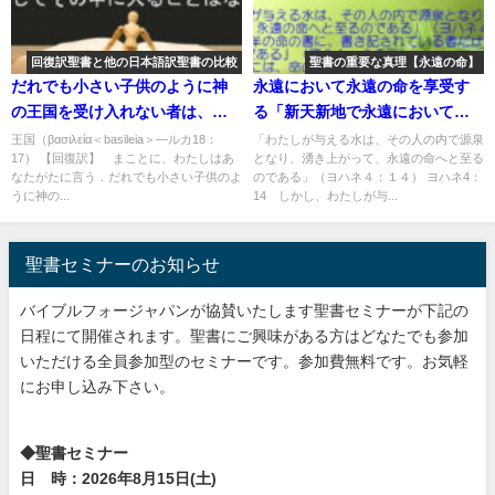
回復訳聖書と他の日本語訳聖書の比較
聖書の重要な真理【永遠の命】
だれでも小さい子供のように神
永遠において永遠の命を享受す
の王国を受け入れない者は、決
る「新天新地で永遠において永
してその中に入ることはない：
遠の命を享受することは、神の
王国（βασιλεία＜basileia＞―ルカ18：
「わたしが与える水は、その人の内で源泉
17） 【回復訳】 まことに、わたしはあ
となり、湧き上がって、永遠の命へと至る
回復訳聖書と他の日本語訳との
救いの完全な享受であり、それ
なたがたに言う．だれでも小さい子供のよ
のである」（ヨハネ４：１４） ヨハネ4：
比較(99)
は救われた者がみな、永遠にお
うに神の...
14 しかし、わたしが与...
いてあずかるものである」：聖
書の重要な真理【永遠の命】(９)
聖書セミナーのお知らせ
バイブルフォージャパンが協賛いたします聖書セミナーが下記の
日程にて開催されます。聖書にご興味がある方はどなたでも参加
いただける全員参加型のセミナーです。参加費無料です。お気軽
にお申し込み下さい。
◆聖書セミナー
日 時：2026年8月15日(土)