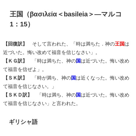
βασιλεία
王国（
＜basileia＞―マルコ
1：15）
【回復訳】
そして言われた、「時は満ちた．神の
王国
は
近づいた。悔い改めて福音を信じなさい」。
【ＫＧ訳】
「時は満ちた、神の
国
は近づいた。悔い改め
て福音を信ぜよ」。
【ＳＫ訳】
「時が満ち、神の
国
は近くなった。悔い改め
て福音を信じなさい。」
【ＳＫＤ訳】
「時は満ち、神の
国
は近づいた。悔い改め
て福音を信じなさい」と言われた。
ギリシャ語