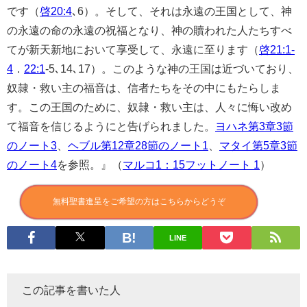
です（
啓20:4
､6）。そして、それは永遠の王国として、神
の永遠の命の永遠の祝福となり、神の贖われた人たちすべ
てが新天新地において享受して、永遠に至ります（
啓21:1-
4
．
22:1
-5､14､17）。このような神の王国は近づいており、
奴隷・救い主の福音は、信者たちをその中にもたらしま
す。この王国のために、奴隷・救い主は、人々に悔い改め
て福音を信じるようにと告げられました。
ヨハネ第3章3節
のノート3
、
ヘブル第12章28節のノート1
、
マタイ第5章3節
のノート4
を参照。』（
マルコ1：15フットノート 1
）
無料聖書進呈をご希望の方はこちらからどうぞ
LINE
この記事を書いた人