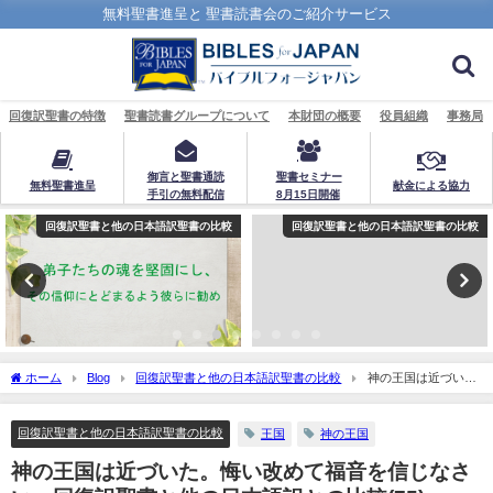
無料聖書進呈と 聖書読書会のご紹介サービス
回復訳聖書の特徴
聖書読書グループについて
本財団の概要
役員組織
事務局
御言と聖書通読
聖書セミナー
無料聖書進呈
献金による協力
手引の無料配信
8月15日開催
回復訳聖書と他の日本語訳聖書の比較
回復訳聖書と他の日本語訳聖書の比較
ホーム
Blog
回復訳聖書と他の日本語訳聖書の比較
神の王国は近づい
た。悔い改めて福音を信じなさい：回復訳聖書と他の日本語訳との比較(75)
回復訳聖書と他の日本語訳聖書の比較
王国
神の王国
神の王国は近づいた。悔い改めて福音を信じなさ