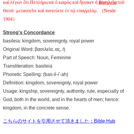
καὶ λέγων ὅτι Πεπλήρωται ὁ καιρὸς καὶ ἤγγικεν ἡ
βασιλεία
τοῦ
Θεοῦ· μετανοεῖτε καὶ πιστεύετε ἐν τῷ εὐαγγελίῳ. （Nestle
1904）
Strong's Concordance
basileia: kingdom, sovereignty, royal power
Original Word: βασιλεία, ας, ἡ
Part of Speech: Noun, Feminine
Transliteration: basileia
Phonetic Spelling: (bas-il-i'-ah)
Definition: kingdom, sovereignty, royal power
Usage: kingship, sovereignty, authority, rule, especially of
God, both in the world, and in the hearts of men; hence:
kingdom, in the concrete sense.
こちらのサイトを引用させて頂きました：Bible Hub