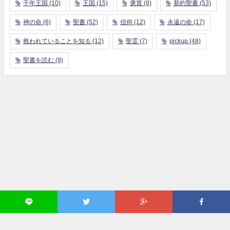
千年王国
(10)
王国
(15)
褒賞
(8)
新約聖書
(53)
神の命
(6)
聖書
(52)
信仰
(12)
永遠の命
(17)
救われていることを知る
(12)
聖霊
(7)
pickup
(48)
聖書を読む
(9)