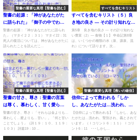
聖書の重要な真理【聖書を読む】
すべてを含むキリスト
聖書の起源：「神があなたがた
すべてを含むキリスト（５）良
に語られた」「御子の中でわた
き地の良さ ― その計り知れない
したちに語られました」：聖書
豊富（2）― 食物【１】
聖書の起源：「神があなたがたに語られ
第5章 良き地の良さ ― その計り知れな
た」（マタイ２２：３１） マタイ22：31
い豊富（2）― 食物【１】 申命記第8章
の重要な真理【聖書を読む】(２)
死人の復活については、神があなたがたに
は、いくつかの種類の水（泉、源泉、流
語られたことを読んだこ...
れ）について語ります。次...
聖書の重要な真理【聖書を読む】
聖書の重要な真理【救いの確信】
聖書の甘さ、尊さ：聖書の言葉
信仰によって救われる「しか
は尊く、慕わしく、甘く愛らし
し、あなたがたは…洗われ、聖
い「金よりも…慕わしく…蜜よ
別され、義とされています」
聖書の甘さ、尊さ：「それらは金よりも…
【信仰によって救われる】「しかし、あな
慕わしく…蜜よりも…甘い」。「何と甘い
たがたは…洗われ、聖別され、義とされて
りも…甘い」「幾千の金や銀に
「和解させられている」：聖書
ことでしょう」（詩１９：１０、１１９：
います」（Ｉコリント６：１１） Ｉコリ
もまさる」：聖書の重要な真理
の重要な真理【救いの確信】(２)
１０３） 詩篇19：10 ...
ント6：11 ･･･しかし...
【聖書を読む】(１９)