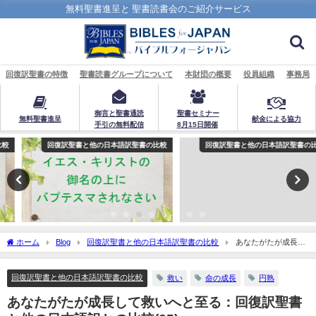
無料聖書進呈と 聖書読書会のご紹介サービス
回復訳聖書の特徴
聖書読書グループについて
本財団の概要
役員組織
事務局
御言と聖書通読
聖書セミナー
無料聖書進呈
献金による協力
手引の無料配信
8月15日開催
回復訳聖書と他の日本語訳聖書の比較
回復訳聖書と他の日本語訳聖書の比較
ホーム
Blog
回復訳聖書と他の日本語訳聖書の比較
あなたがたが成長し
て救いへと至る：回復訳聖書と他の日本語訳との比較(25)
回復訳聖書と他の日本語訳聖書の比較
救い
命の成長
円熟
あなたがたが成長して救いへと至る：回復訳聖書