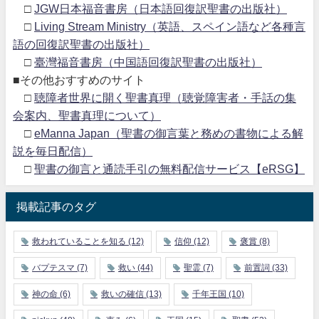
□
JGW日本福音書房（日本語回復訳聖書の出版社）
□
Living Stream Ministry（英語、スペイン語など各種言
語の回復訳聖書の出版社）
□
臺灣福音書房（中国語回復訳聖書の出版社）
■その他おすすめのサイト
□
聴障者世界に開く聖書真理（聴覚障害者・手話の集
会案内、聖書真理について）
□
eManna Japan（聖書の御言葉と務めの書物による解
説を毎日配信）
□
聖書の御言と通読手引の無料配信サービス【eRSG】
掲載記事のタグ
救われていることを知る
(12)
信仰
(12)
褒賞
(8)
バプテスマ
(7)
救い
(44)
聖霊
(7)
前置詞
(33)
神の命
(6)
救いの確信
(13)
千年王国
(10)