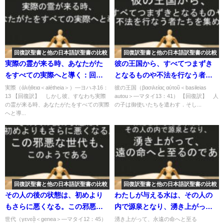
回復訳聖書と他の日本語訳聖書の比較
回復訳聖書と他の日本語訳聖書の比較
実際の霊が来る時、あなたがた
彼の王国から、すべてつまずき
をすべての実際へと導く：回復
となるものや不法を行なう者た
訳聖書と他の日本語訳との比較
ちを集め：回復訳聖書と他の日
実際（ἀλήθεια＜alétheia＞）―ヨハネ16：
彼の王国（βασιλείας αὐτοῦ＜basileias
13 【回復訳】 しかし彼、すなわち実際
autou＞―マタイ13：41） 【回復訳】 人
(119)
本語訳との比較(57)
の霊が来る時、あなたがたをすべての実際
の子は御使いたちを遣わす．そし...
へと導...
回復訳聖書と他の日本語訳聖書の比較
回復訳聖書と他の日本語訳聖書の比較
その人の後の状態は、初めより
わたしが与える水は、その人の
もさらに悪くなる。この邪悪な
内で源泉となり、湧き上がっ
世代も、このようである：回復
て、永遠の命へと至るのであ
世代（γενεᾷ＜genea＞―マタイ12：45）
湧き上がって、永遠の命へと至る