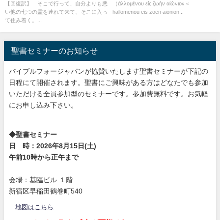
【回復訳】 そこで行って、自分よりも悪
（ἁλλομένου εἰς ζωὴν αἰώνιον＜
訳聖書と他の日本語訳との比較
る：回復訳聖書と他の日本語訳
い他の七つの霊を連れて来て、そこに入っ
hallomenou eis zōēn aiōnion...
(54)
との比較(107)
て住み着く。...
聖書セミナーのお知らせ
バイブルフォージャパンが協賛いたします聖書セミナーが下記の
日程にて開催されます。聖書にご興味がある方はどなたでも参加
いただける全員参加型のセミナーです。参加費無料です。お気軽
にお申し込み下さい。
◆聖書セミナー
日 時：2026年8月15日(土)
午前10時から正午まで
会場：基臨ビル １階
新宿区早稲田鶴巻町540
地図はこちら