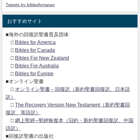
Tweets by biblesforjapan
おすすめサイト
■海外の回復訳聖書普及団体
□
Bibles for America
□
Bibles for Canada
□
Bibles For New Zealand
□
Bibles For Australia
□
Bibles for Europe
■オンライン聖書
□
オンライン聖書－回復訳（新約聖書回復訳、日本語
訳）
□
The Recovery Version New Testament（新約聖書回
復訳、英語訳）
□
網上聖經─聖經恢復本（旧約・新約聖書回復訳、中国
語訳）
■回復訳聖書の出版社