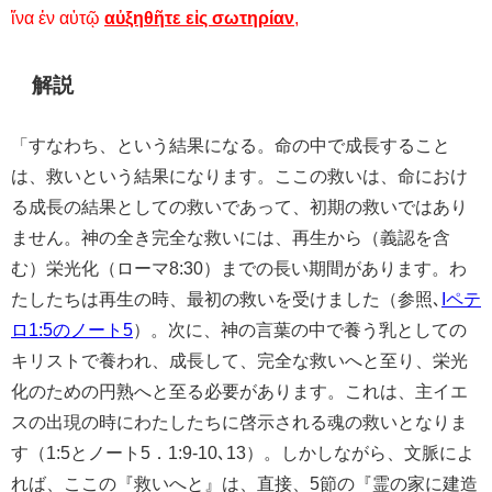
ἵνα ἐν αὐτῷ
αὐξηθῆτε εἰς σωτηρίαν
,
解説
「すなわち、という結果になる。命の中で成長すること
は、救いという結果になります。ここの救いは、命におけ
る成長の結果としての救いであって、初期の救いではあり
ません。神の全き完全な救いには、再生から（義認を含
む）栄光化（ローマ8:30）までの長い期間があります。わ
たしたちは再生の時、最初の救いを受けました（参照､
Iペテ
ロ1:5のノート5
）。次に、神の言葉の中で養う乳としての
キリストで養われ、成長して、完全な救いへと至り、栄光
化のための円熟へと至る必要があります。これは、主イエ
スの出現の時にわたしたちに啓示される魂の救いとなりま
す（1:5とノート5．1:9-10､13）。しかしながら、文脈によ
れば、ここの『救いへと』は、直接、5節の『霊の家に建造