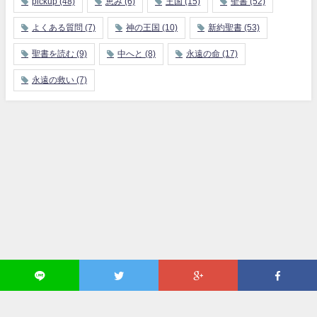
pickup
(48)
恵み
(6)
王国
(15)
聖書
(52)
よくある質問
(7)
神の王国
(10)
新約聖書
(53)
聖書を読む
(9)
中へと
(8)
永遠の命
(17)
永遠の救い
(7)