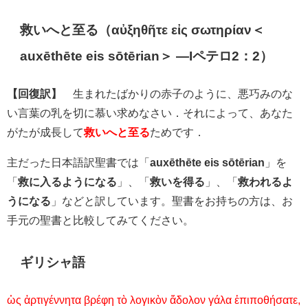
αὐξηθῆτε εἰς σωτηρίαν
救いへと至る（
＜
auxēthēte eis sōtērian＞ ―Iペテロ2：2）
【回復訳】
生まれたばかりの赤子のように、悪巧みのな
い言葉の乳を切に慕い求めなさい．それによって、あなた
がたが成長して
救いへと至る
ためです．
主だった日本語訳聖書では「
auxēthēte eis sōtērian
」を
「
救に入るようになる
」、「
救いを得る
」、「
救われるよ
うになる
」などと訳しています。聖書をお持ちの方は、お
手元の聖書と比較してみてください。
ギリシャ語
ὡς ἀρτιγέννητα βρέφη τὸ λογικὸν ἄδολον γάλα ἐπιποθήσατε,