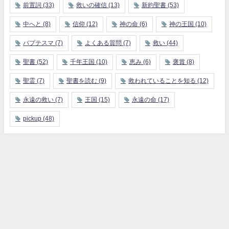
前置詞
(33)
救いの確信
(13)
新約聖書
(53)
中へと
(8)
信仰
(12)
神の命
(6)
神の王国
(10)
バプテスマ
(7)
よくある質問
(7)
救い
(44)
聖書
(52)
千年王国
(10)
恵み
(6)
褒賞
(8)
聖霊
(7)
聖書を読む
(9)
救われていることを知る
(12)
永遠の救い
(7)
王国
(15)
永遠の命
(17)
pickup
(48)