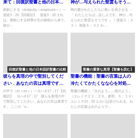
来て：回復訳聖書と他の日本語
神が…与えられた聖霊もそうで
訳との比較(139)
す」：聖書の重要な真理【神の
新鮮にする（ἀνάψυξις＜anapsuxis＞）―
神の愛がわたしたちに救いを得させる ：
使徒3：20 【回復訳】 使徒3：20 それ
「 わたしたちは…証し人です。神が…与
愛―救いの源】(１０)
は、新鮮にする時季が主の御前から来て、
えられた聖霊もそうです 」（ 使徒５：３
彼が...
２ ） 使徒５：３２ わ...
回復訳聖書と他の日本語訳聖書の比較
聖書の重要な真理【聖書を読む】
彼らを真理の中で聖別してくだ
聖書の機能：聖書の言葉は人の
さい．あなたの言は真理です：
冷たくてかたくなな心を対処す
回復訳聖書と他の日本語訳との
る力を持っている「火のよう…
の中で（ἐν＜en＞）―ヨハネ17：17 【回
聖書の機能：「火のよう……槌のよう」
復訳】 ヨハネ17：17 彼らを真理の中
（エレミヤ２３：２９。参照、５：１４）
比較(122)
槌のよう」：聖書の重要な真理
で聖別してください．あなたの言は真理で
エレミヤ23：29 エホバは告げられる、わ
【聖書を読む】(１３)
す。 ここの「e...
たしの言葉は火のようで...