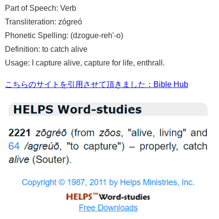
Part of Speech: Verb
Transliteration: zógreó
Phonetic Spelling: (dzogue-reh'-o)
Definition: to catch alive
Usage: I capture alive, capture for life, enthrall.
こちらのサイトを引用させて頂きました：Bible Hub