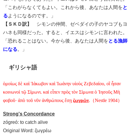
「こわがらなくてもよい。これから後、あなたは人間を
と
る
ようになるのです。」
【ＳＫＤ訳】
シモンの仲間、ゼベダイの子のヤコブもヨ
ハネも同様だった。すると、イエスはシモンに言われた。
「恐れることはない。今から後、あなたは人間を
とる漁師
になる
。」
ギリシャ語
ὁμοίως δὲ καὶ Ἰάκωβον καὶ Ἰωάνην υἱοὺς Ζεβεδαίου, οἳ ἦσαν
κοινωνοὶ τῷ Σίμωνι. καὶ εἶπεν πρὸς τὸν Σίμωνα ὁ Ἰησοῦς Μὴ
φοβοῦ· ἀπὸ τοῦ νῦν ἀνθρώπους ἔσῃ
ζωγρῶν
.（Nestle 1904）
Strong's Concordance
zógreó: to catch alive
Original Word: ζωγρέω