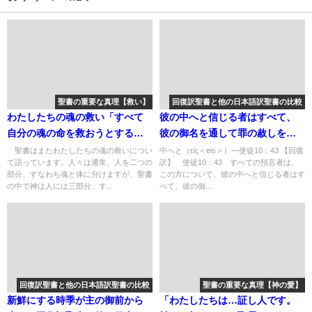
聖書の重要な真理【救い】
回復訳聖書と他の日本語訳聖書の比較
わたしたちの魂の救い「すべて
彼の中へと信じる者はすべて、
自分の魂の命を救おうとする者
彼の御名を通して罪の赦しを受
はそれを失い、すべてわたしの
ける：回復訳聖書と他の日本語
聖書はまたわたしたちの魂の救いについ
中へと（εἰς＜eis＞）―使徒10：43 【回復
て語っています。人々は通常、人を二つの
訳】 使徒10：43 すべての預言者は、
ために自分の魂の命を失う者は
訳との比較(153)
部分、すなわち魂と体に分けますが、聖書
この方について、彼の中へと信じる者はす
それを見いだす」：聖書の重要
の中で神は人には三部分、す...
べて、彼の御...
な真理【救い】(２０)
回復訳聖書と他の日本語訳聖書の比較
聖書の重要な真理【神の愛】
新鮮にする時季が主の御前から
「わたしたちは…証し人です。