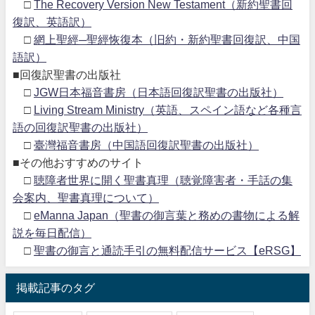
□
The Recovery Version New Testament（新約聖書回
復訳、英語訳）
□
網上聖經─聖經恢復本（旧約・新約聖書回復訳、中国
語訳）
■回復訳聖書の出版社
□
JGW日本福音書房（日本語回復訳聖書の出版社）
□
Living Stream Ministry（英語、スペイン語など各種言
語の回復訳聖書の出版社）
□
臺灣福音書房（中国語回復訳聖書の出版社）
■その他おすすめのサイト
□
聴障者世界に開く聖書真理（聴覚障害者・手話の集
会案内、聖書真理について）
□
eManna Japan（聖書の御言葉と務めの書物による解
説を毎日配信）
□
聖書の御言と通読手引の無料配信サービス【eRSG】
掲載記事のタグ