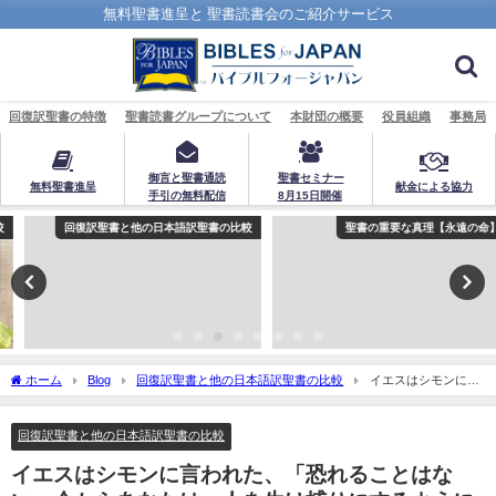
無料聖書進呈と 聖書読書会のご紹介サービス
回復訳聖書の特徴
聖書読書グループについて
本財団の概要
役員組織
事務局
御言と聖書通読
聖書セミナー
無料聖書進呈
献金による協力
手引の無料配信
8月15日開催
回復訳聖書と他の日本語訳聖書の比較
聖書の重要な真理【永遠の命】
ホーム
Blog
回復訳聖書と他の日本語訳聖書の比較
イエスはシモンに言
われた、「恐れることはない。今からあなたは、人を生け捕りにするようになるの
だ」：回復訳聖書と他の日本語訳との比較(88)
回復訳聖書と他の日本語訳聖書の比較
イエスはシモンに言われた、「恐れることはな