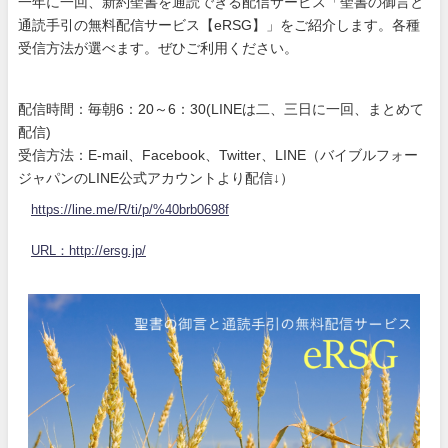
一年に一回、新約聖書を通読できる配信サービス「聖書の御言と
通読手引の無料配信サービス【eRSG】」をご紹介します。各種
受信方法が選べます。ぜひご利用ください。
配信時間：毎朝6：20～6：30(LINEは二、三日に一回、まとめて
配信)
受信方法：E-mail、Facebook、Twitter、LINE（バイブルフォー
ジャパンのLINE公式アカウントより配信↓）
https://line.me/R/ti/p/%40brb0698f
URL：http://ersg.jp/