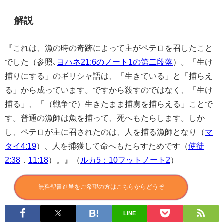
解説
『これは、漁の時の奇跡によって主がペテロを召したこと
でした（参照､
ヨハネ21:6のノート1の第二段落
）。「生け
捕りにする」のギリシャ語は、「生きている」と「捕らえ
る」から成っています。ですから殺すのではなく、「生け
捕る」、「（戦争で）生きたまま捕虜を捕らえる」ことで
す。普通の漁師は魚を捕って、死へもたらします。しか
し、ペテロが主に召されたのは、人を捕る漁師となり（
マ
タイ4:19
）、人を捕獲して命へもたらすためです（
使徒
2:38
．
11:18
）。』（
ルカ5：10フットノート2
）
無料聖書進呈をご希望の方はこちらからどうぞ
LINE