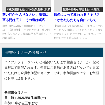
回復訳聖書と他の日本語訳聖書の比較
聖書の重要な真理【救いの確信】
狭い門から入りなさい．崩壊に
信仰によって救われる「キリス
至る門は広く、その道は幅広
トがわたしたちを自由にしてく
い：回復訳聖書と他の日本語訳
ださった」「神…は…わたした
崩壊（ἀπώλειαν＜apōleian＞―マタイ7：
【信仰によって救われる】「キリストがわ
13） 【回復訳】 あなたがたは、狭い門
たしたちを自由にしてくださった」（ガラ
との比較(50)
ちを再生し」「あなたがたが再
から入りなさい．崩壊に至る門は広く、そ
テヤ５：１） ガラテヤ5：1 キリストが
生された」：聖書の重要な真理
の道は幅...
わたしたちを自由にしてく...
【救いの確信】(３)
聖書セミナーのお知らせ
バイブルフォージャパンが協賛いたします聖書セミナーが下記の
日程にて開催されます。聖書にご興味がある方はどなたでも参加
いただける全員参加型のセミナーです。参加費無料です。お気軽
にお申し込み下さい。
◆聖書セミナー
日 時：2026年8月15日(土)
午前10時から正午まで