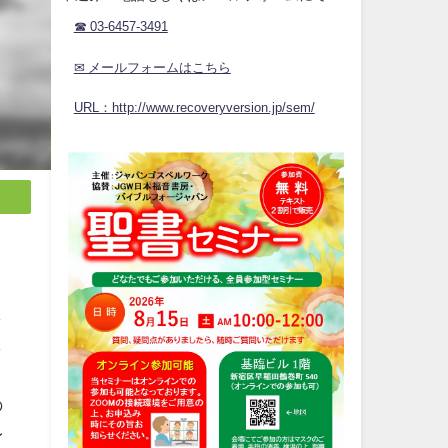
☎ 03-6457-3491
✉ メールフォームはこちら
URL：http://www.recoveryversion.jp/sem/
、
と
し
し
の
身