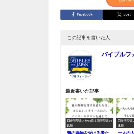
Facebook
post
この記事を書いた人
バイブルフ
最近書いた記事
回復訳聖書と他の日本語訳聖書の
回復訳聖書
比較
比較
義の賜物を受ける者た
一人の