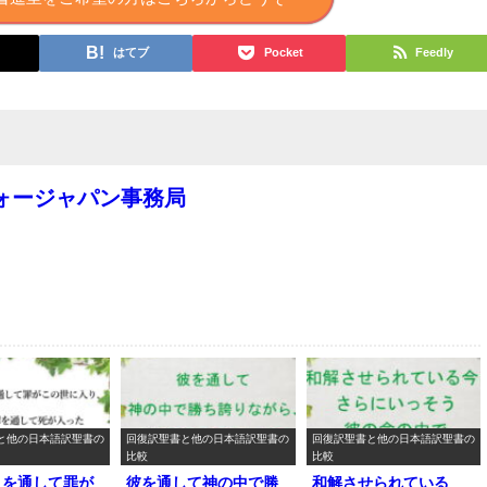
はてブ
Pocket
Feedly
ォージャパン事務局
と他の日本語訳聖書の
回復訳聖書と他の日本語訳聖書の
回復訳聖書と他の日本語訳聖書の
比較
比較
人を通して罪が
彼を通して神の中で勝
和解させられている