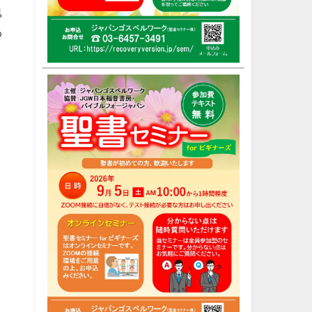
魂
わ
と