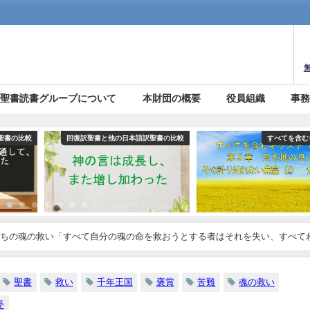
聖書読書グループについて
本財団の概要
役員組織
事
語訳聖書の比較
すべてを含むキリスト
回復訳聖書と他の日本語
ちの魂の救い「すべて自分の魂の命を救おうとする者はそれを失い、すべて
重要な真理【救い】(２０)
聖書
救い
千年王国
褒賞
苦難
魂の救い
受