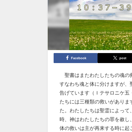
Facebook
post
聖書はまたわたしたちの魂の救
すなわち魂と体に分けますが、
告げています（Ｉテサロニケ五
たちには三種類の救いがありま
た。わたしたちは聖霊によって
時、神はわたしたちの罪を赦し
体の救いは主が再来する時に起