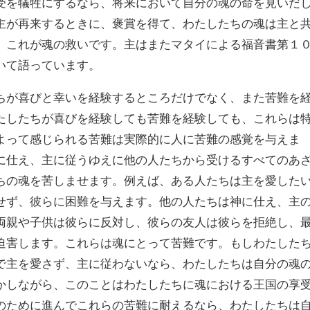
受を犠牲にするなら、将来において自分の魂の命を見いだ
主が再来するときに、褒賞を得て、わたしたちの魂は主と
。これが魂の救いです。主はまたマタイによる福音書第１
いて語っています。
が喜びと幸いを経験するところだけでなく、また苦難を
たしたちが喜びを経験しても苦難を経験しても、これらは
よって感じられる苦難は実際的に人に苦難の感覚を与えま
に仕え、主に従うゆえに他の人たちから受けるすべてのあ
ちの魂を苦しませます。例えば、ある人たちは主を愛した
せず、彼らに困難を与えます。他の人たちは神に仕え、主
両親や子供は彼らに反対し、彼らの友人は彼らを拒絶し、
迫害します。これらは魂にとって苦難です。もしわたした
で主を愛さず、主に従わないなら、わたしたちは自分の魂
かしながら、このことはわたしたちに魂における王国の享
のために進んでこれらの苦難に耐えるなら、わたしたちは