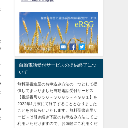
し
共
０
経
特
自動電話受付サービスの提供終了につ
ざ
いて
い
の
無料聖書進呈のお申込み方法の一つとして提
供してまいりました自動電話受付サービス
最
【電話番号０５０－３０８５－４９８１】を
ち
2022年1月末にて終了することとなりました
の
ことをお知らせいたします。無料聖書進呈サ
ービスは引き続き下記のお申込み方法にてご
受
利用いただけますので、お気軽にご利用くだ
自