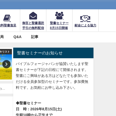
御言と聖書通読
聖書セミナー
無料聖書進呈
献金による協力
手引の無料配信
8月15日開催
務局
Q&A
記事
訳聖書の比較
聖書の重要な真理【永遠の命】
回復訳聖書と他の日本語
聖書セミナーのお知らせ
バイブルフォージャパンが協賛いたします聖
書セミナーが下記の日程にて開催されます。
聖書にご興味がある方はどなたでも参加いた
だける全員参加型のセミナーです。参加費無
料です。お気軽にお申し込み下さい。
わた
◆聖書セミナー
日 時：2026年8月15日(土)
午前10時から正午まで