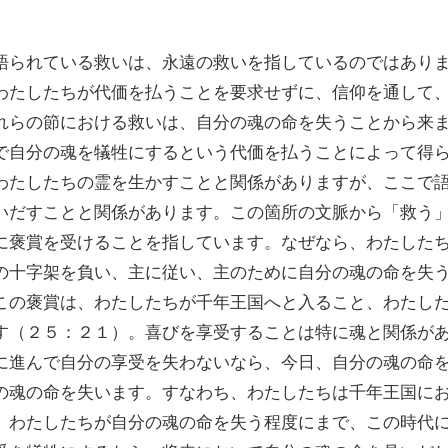
られている救いは、永遠の救いを指しているのではあり
わたしたちが代価を払うことを要求せずに、信仰を通して
れらの節における救いは、自分の魂の命を失うことから来
で自分の魂を犠牲にするという代価を払うことによって得
わたしたちの霊を生かすことと関係がありますが、ここで
いだすことと関係があります。この箇所の文脈から「救う
に褒賞を受けることを指しています。なぜなら、わたした
の十字架を負い、主に従い、主のために自分の魂の命を失
この褒賞は、わたしたちが千年王国へと入ること、わたし
す（２５：２１）。喜びを享受することは特に魂と関係が
に進んで自分の享受を失わないなら、今日、自分の魂の命
の魂の命を失います。すなわち、わたしたちは千年王国に
。わたしたちが自分の魂の命を失う程度にまで、この時代