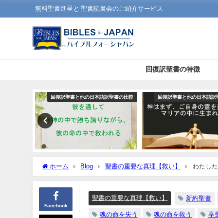
無料聖書進呈と 聖書読書会のご紹介サービス
回復訳聖書の特徴
本語訳聖書の比較
回復訳聖書と他の日本語訳聖書の比較
回復訳聖書と他の日本
ホーム
Blog
聖書の重要な真理【救い】
わたした
しのために自分の魂の命を失う者はそれを見いだす」：聖書の
聖書の重要な真理【救い】
新約聖書
Facebook
魂の命を失う
魂の命を救う
享