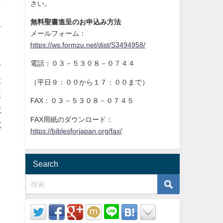
さい。
無料聖書進呈のお申込み方法
を
メールフォーム：
https://ws.formzu.net/dist/S3494958/
電話：０３－５３０８－０７４４
を
た
（平日９：００から１７：００まで）
に
FAX：０３－５３０８－０７４５
主
FAX用紙のダウンロード：
救
https://biblesforjapan.org/fax/
、
Search