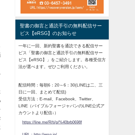
ま
聖書の御言と通読手引の無料配信サー
、
ビス【eRSG】のお知らせ
ま
ら
一年に一回、新約聖書を通読できる配信サー
ビス「聖書の御言と通読手引の無料配信サー
語
ビス【eRSG】」をご紹介します。各種受信方
」
法が選べます。ぜひご利用ください。
ち
う
配信時間：毎朝6：20～6：30(LINEは二、三
た
日に一回、まとめて配信)
受信方法：E-mail、Facebook、Twitter、
あ
LINE（バイブルフォージャパンのLINE公式ア
を
カウントより配信↓）
お
https://line.me/R/ti/p/%40brb0698f
に
URL：http://ersg.jp/