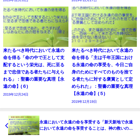
2019年12月31日
2019年12月27日
来たるべき時代において永遠の
来たるべき時代において永遠の
命を得る「命の中で王として支
命を得る「主は千年王国におけ
配するという栄光は、死に至る
る永遠の命の享受を、今日ご自
まで忠信である者たちに与えら
身のためにすべてのものを捨て
れる」：聖書の重要な真理【永
る者たちに対する褒賞として定
遠の命】(６)
められた」：聖書の重要な真理
【永遠の命】(５)
2019年12月24日
2019年12月19日
永遠において永遠の命を享受する「新天新地で永遠
において永遠の命を享受することは、神の救いの完
全な享受であり、それは救われた者がみな、永遠に