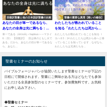
回復訳聖書と他の日本語訳聖書の比較
聖書の重要な真理【救いの確信】
あなたの目が単一であるなら、
わたしたちが救われていること
あなたの全身は光に満ちる：回
を知る「わたしたちは死から命
復訳聖書と他の日本語訳との比
へと移っていることを知ってい
単一である（ἁπλοῦς＜haplous＞―マタイ
わたしたちが救われていることを知る Ⅰ
6：22） 【回復訳】 目は体のともし火で
ヨハネ3：14 わたしたちは死から命へと移
較(49)
ます。なぜなら、わたしたちは
ある。だから、あなたの目が単一であるな
っていることを知っています．なぜなら、
兄弟たちを愛しているからで
ら、あなた...
わたしたちは兄弟たちを...
す」：聖書の重要な真理【救い
の確信】(１５)
聖書セミナーのお知らせ
バイブルフォージャパンが協賛いたします聖書セミナーが下記の
日程にて開催されます。聖書にご興味がある方はどなたでも参加
いただける全員参加型のセミナーです。参加費無料です。お気軽
にお申し込み下さい。
◆聖書セミナー