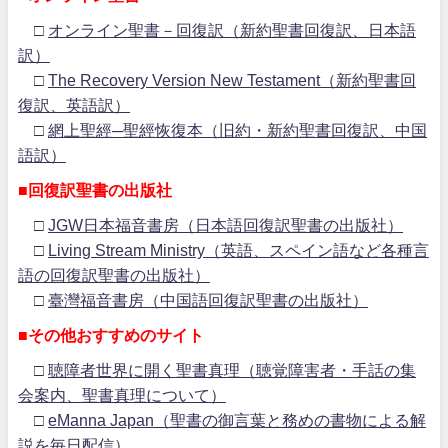
□
オンライン聖書－回復訳（新約聖書回復訳、日本語
訳）
□
The Recovery Version New Testament（新約聖書回
復訳、英語訳）
□
網上聖經─聖經恢復本（旧約・新約聖書回復訳、中国
語訳）
■回復訳聖書の出版社
□
JGW日本福音書房（日本語回復訳聖書の出版社）
□
Living Stream Ministry（英語、スペイン語など各種言
語の回復訳聖書の出版社）
□
臺灣福音書房（中国語回復訳聖書の出版社）
■その他おすすめのサイト
□
聴障者世界に開く聖書真理（聴覚障害者・手話の集
会案内、聖書真理について）
□
eManna Japan（聖書の御言葉と務めの書物による解
説を毎日配信）