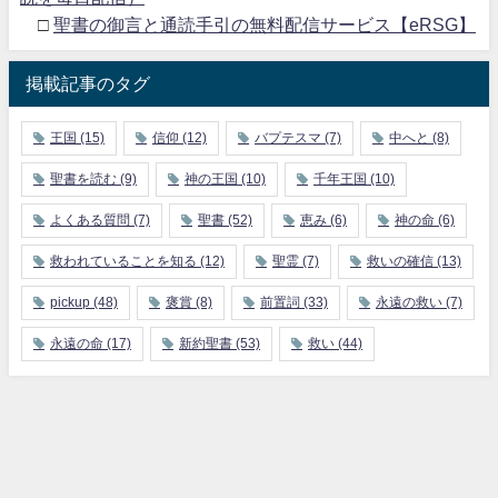
□
聖書の御言と通読手引の無料配信サービス【eRSG】
掲載記事のタグ
王国
(15)
信仰
(12)
バプテスマ
(7)
中へと
(8)
聖書を読む
(9)
神の王国
(10)
千年王国
(10)
よくある質問
(7)
聖書
(52)
恵み
(6)
神の命
(6)
救われていることを知る
(12)
聖霊
(7)
救いの確信
(13)
pickup
(48)
褒賞
(8)
前置詞
(33)
永遠の救い
(7)
永遠の命
(17)
新約聖書
(53)
救い
(44)