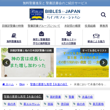
無料聖書進呈と 聖書読書会のご紹介サービス
回復訳聖書の特徴
聖書読書グループについて
本財団の概要
役員組織
事務局
御言と聖書通読
聖書セミナー
無料聖書進呈
献金による協力
手引の無料配信
8月15日開催
すべてを含むキリスト
回復訳聖書と他の日本語訳聖書の比較
ホーム
Blog
聖書の重要な真理【永遠の命】
永遠において永遠の命を享
受する「命の水は、神の命が永遠にわたしたちの渇きをいやすことを示し、命の木
は、神の命が永遠にわたしたちの飢えを満たすことを示す」：聖書の重要な真理【永
聖書の重要な真理【永遠の命】
新約聖書
聖書
永遠の命
遠の命】(１０)
命の木
新エルサレム
祝福
啓示録
命の水
新天新地