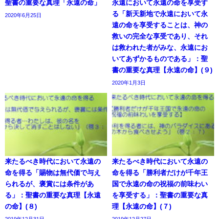
聖書の重要な真理「永遠の命」
永遠において永遠の命を享受す
る「新天新地で永遠において永
2020年6月25日
遠の命を享受することは、神の
救いの完全な享受であり、それ
は救われた者がみな、永遠にお
いてあずかるものである」：聖
書の重要な真理【永遠の命】(９)
2020年1月3日
来たるべき時代において永遠の
来たるべき時代において永遠の
命を得る「賜物は無代価で与え
命を得る「勝利者だけが千年王
られるが、褒賞には条件があ
国で永遠の命の祝福の前味わい
る」：聖書の重要な真理【永遠
を享受する」：聖書の重要な真
の命】(８)
理【永遠の命】(７)