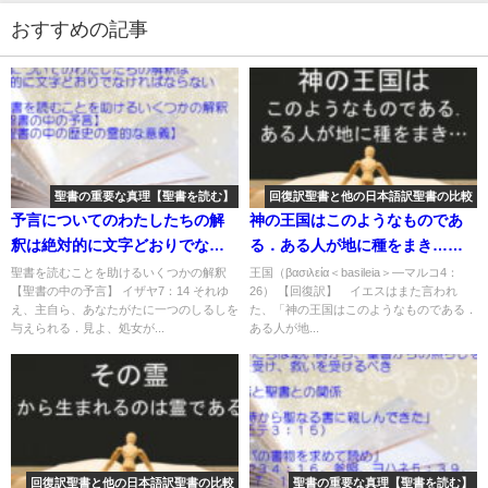
おすすめの記事
聖書の重要な真理【聖書を読む】
回復訳聖書と他の日本語訳聖書の比較
予言についてのわたしたちの解
神の王国はこのようなものであ
釈は絶対的に文字どおりでなけ
る．ある人が地に種をまき…：
ればならない：聖書の重要な真
回復訳聖書と他の日本語訳との
聖書を読むことを助けるいくつかの解釈
王国（βασιλεία＜basileia＞―マルコ4：
【聖書の中の予言】 イザヤ7：14 それゆ
26） 【回復訳】 イエスはまた言われ
理【聖書を読む】(４７)
比較(77)
え、主自ら、あなたがたに一つのしるしを
た、「神の王国はこのようなものである．
与えられる．見よ、処女が...
ある人が地...
回復訳聖書と他の日本語訳聖書の比較
聖書の重要な真理【聖書を読む】