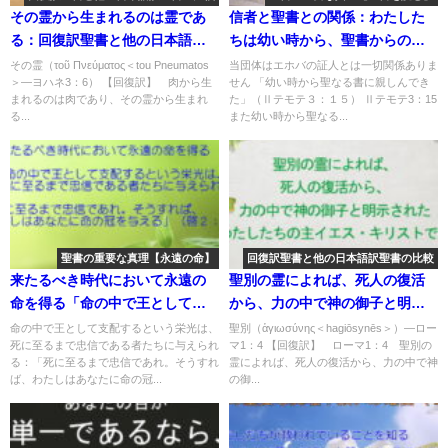
その霊から生まれるのは霊であ
信者と聖書との関係：わたした
る：回復訳聖書と他の日本語訳
ちは幼い時から、聖書からの照
との比較(105)
らしを受け、教えを受け、救い
その霊（τοῦ Πνεύματος＜tou Pneumatos
当団体はエホバの証人とは一切関係ありま
＞―ヨハネ3：6） 【回復訳】 肉から生
せん 「幼い時から聖なる書に親しんでき
を受けるべき「幼い時から聖な
まれるのは肉であり、その霊から生まれ
た」（Ⅱテモテ３：１５） Ⅱテモテ3：15
る書に親しんできた」「エホバ
る...
また幼い時から聖なる...
の書物を求めて読め」：聖書の
重要な真理【聖書を読む】(２３)
聖書の重要な真理【永遠の命】
回復訳聖書と他の日本語訳聖書の比較
来たるべき時代において永遠の
聖別の霊によれば、死人の復活
命を得る「命の中で王として支
から、力の中で神の御子と明示
配するという栄光は、死に至る
されたわたしたちの主イエス・
命の中で王として支配するという栄光は、
聖別（ἁγιωσύνης＜hagiōsynēs＞）―ロー
死に至るまで忠信である者たちに与えられ
マ1：4 【回復訳】 ローマ1：4 聖別の
まで忠信である者たちに与えら
キリストです(168)
る：「死に至るまで忠信であれ。そうすれ
霊によれば、死人の復活から、力の中で神
れる」：聖書の重要な真理【永
ば、わたしはあなたに命の冠...
の御...
遠の命】(６)