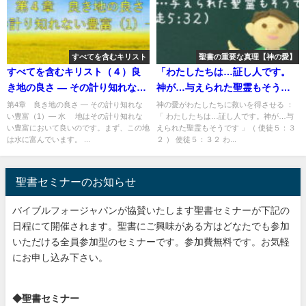
すべてを含むキリスト
聖書の重要な真理【神の愛】
すべてを含むキリスト（４）良
「わたしたちは…証し人です。
き地の良さ ― その計り知れない
神が…与えられた聖霊もそうで
豊富（1）― 水
す」：聖書の重要な真理【神の
第4章 良き地の良さ ― その計り知れな
神の愛がわたしたちに救いを得させる ：
い豊富（1）― 水 地はその計り知れな
「 わたしたちは…証し人です。神が…与
愛―救いの源】(１０)
い豊富において良いのです。まず、この地
えられた聖霊もそうです 」（ 使徒５：３
は水に富んでいます。 ...
２ ） 使徒５：３２ わ...
聖書セミナーのお知らせ
バイブルフォージャパンが協賛いたします聖書セミナーが下記の
日程にて開催されます。聖書にご興味がある方はどなたでも参加
いただける全員参加型のセミナーです。参加費無料です。お気軽
にお申し込み下さい。
◆聖書セミナー