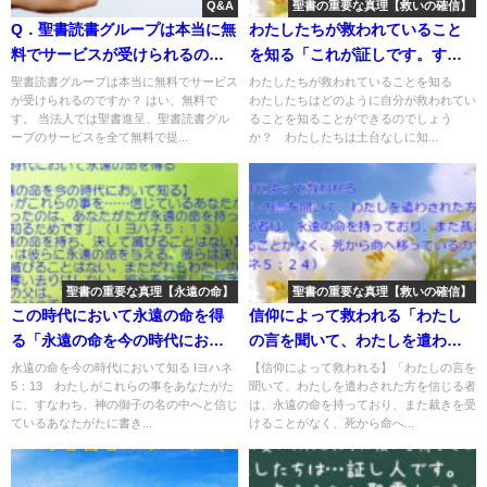
Q&A
聖書の重要な真理【救いの確信】
Q．聖書読書グループは本当に無
わたしたちが救われていること
料でサービスが受けられるので
を知る「これが証しです。すな
すか？
わち、神がわたしたちに永遠の
聖書読書グループは本当に無料でサービス
わたしたちが救われていることを知る
が受けられるのですか？ はい、無料で
わたしたちはどのように自分が救われてい
命を与えられ」：聖書の重要な
す。 当法人では聖書進呈、聖書読書グル
ることを知ることができるのでしょう
真理【救いの確信】(１２)
ープのサービスを全て無料で提...
か？ わたしたちは土台なしに知...
聖書の重要な真理【永遠の命】
聖書の重要な真理【救いの確信】
この時代において永遠の命を得
信仰によって救われる「わたし
る「永遠の命を今の時代におい
の言を聞いて、わたしを遣わさ
て知る」「永遠の命を持ち、決
れた方を信じる者は、永遠の命
永遠の命を今の時代において知る Iヨハネ
【信仰によって救われる】「わたしの言を
5：13 わたしがこれらの事をあなたがた
聞いて、わたしを遣わされた方を信じる者
して滅びることはない」：聖書
を持っており、また裁きを受け
に、すなわち、神の御子の名の中へと信じ
は、永遠の命を持っており、また裁きを受
の重要な真理【永遠の命】(４)
ることがなく、死から命へ移っ
ているあなたがたに書き...
けることがなく、死から命へ...
ているのである」：聖書の重要
な真理【救いの確信】(４)