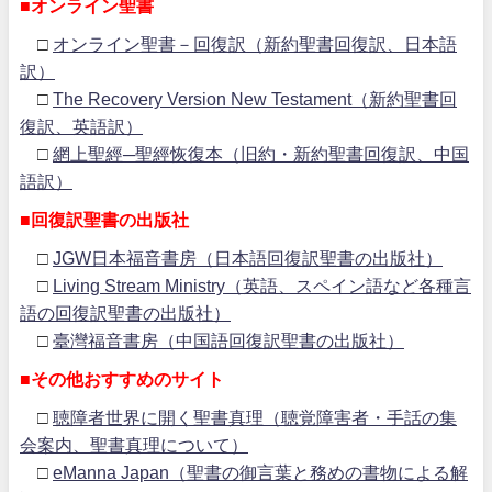
■オンライン聖書
□
オンライン聖書－回復訳（新約聖書回復訳、日本語
訳）
□
The Recovery Version New Testament（新約聖書回
復訳、英語訳）
□
網上聖經─聖經恢復本（旧約・新約聖書回復訳、中国
語訳）
■回復訳聖書の出版社
□
JGW日本福音書房（日本語回復訳聖書の出版社）
□
Living Stream Ministry（英語、スペイン語など各種言
語の回復訳聖書の出版社）
□
臺灣福音書房（中国語回復訳聖書の出版社）
■その他おすすめのサイト
□
聴障者世界に開く聖書真理（聴覚障害者・手話の集
会案内、聖書真理について）
□
eManna Japan（聖書の御言葉と務めの書物による解