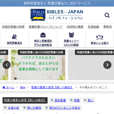
無料聖書進呈と 聖書読書会のご紹介サービス
回復訳聖書の特徴
聖書読書グループについて
本財団の概要
役員組織
事務局
御言と聖書通読
聖書セミナー
無料聖書進呈
献金による協力
手引の無料配信
8月15日開催
回復訳聖書と他の日本語訳聖書の比較
回復訳聖書と他の日本語訳聖書の比較
ホーム
Blog
聖書の重要な真理【救いの確信】
今や救われていることを
知ることができる「わたしたちは死から命へと移っていることを知っています」「わ
たしたちは神から出た者であ…ることを…知っています」：聖書の重要な真理【救い
聖書の重要な真理【救いの確信】
新約聖書
聖書
救い
の確信】(７)
永遠の命
救いの確信
救われていることを知る