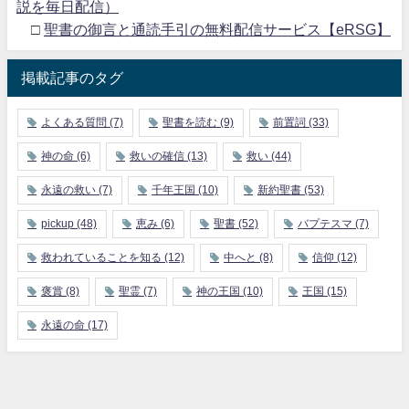
説を毎日配信）
□
聖書の御言と通読手引の無料配信サービス【eRSG】
掲載記事のタグ
よくある質問
(7)
聖書を読む
(9)
前置詞
(33)
神の命
(6)
救いの確信
(13)
救い
(44)
永遠の救い
(7)
千年王国
(10)
新約聖書
(53)
pickup
(48)
恵み
(6)
聖書
(52)
バプテスマ
(7)
救われていることを知る
(12)
中へと
(8)
信仰
(12)
褒賞
(8)
聖霊
(7)
神の王国
(10)
王国
(15)
永遠の命
(17)