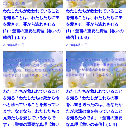
わたしたちが救われていること
わたしたちが救われていること
を知ることは、わたしたちに主
を知ることは、わたしたちに主
を愛させ、罪から逃れさせる
を愛させ、罪から逃れさせる
(2)：聖書の重要な真理【救いの
(1)：聖書の重要な真理【救いの
確信】(１７)
確信】(１６)
2020年6月19日
2020年6月15日
わたしたちが救われていること
わたしたちが救われていること
を知る「わたしたちは死から命
を知る「わたしがこれらの事
へと移っていることを知ってい
を…書き送ったのは、あなたが
ます。なぜなら、わたしたちは
たが永遠の命を持っていること
兄弟たちを愛しているからで
を知るためです」：聖書の重要
す」：聖書の重要な真理【救い
な真理【救いの確信】(１４)