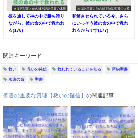
回復訳聖書と他の日本語訳聖書の比較
回復訳聖書と他の日本語訳聖書の比較
彼を通して神の中で勝ち誇り
和解させられている今、さら
ながら、彼の命の中で救われ
にいっそう彼の命の中で救わ
る(178)
れるからです(177)
関連キーワード
救い
救いの確信
救われていることを知る
新約聖書
永遠の命
聖書
聖書の重要な真理【救いの確信】
の関連記事