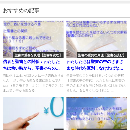
おすすめの記事
聖書の重要な真理【聖書を読む】
聖書の重要な真理【聖書を読む】
信者と聖書との関係：わたした
わたしたちは聖書の中のさまざ
ちは幼い時から、聖書からの照
まな時代を区別しなければなら
らしを受け、教えを受け、救い
ない：聖書の重要な真理【聖書
当団体はエホバの証人とは一切関係ありま
聖書を読むことを助けるいくつかの解釈
せん 「幼い時から聖なる書に親しんでき
【聖書の中の時代】 わたしたちは聖書の
を受けるべき「幼い時から聖な
を読む】(４８)
た」（Ⅱテモテ３：１５） Ⅱテモテ3：15
中のさまざまな時代を区別しなければなり
る書に親しんできた」「エホバ
また幼い時から聖なる...
ません。もしそうしなければ、...
の書物を求めて読め」：聖書の
重要な真理【聖書を読む】(２３)