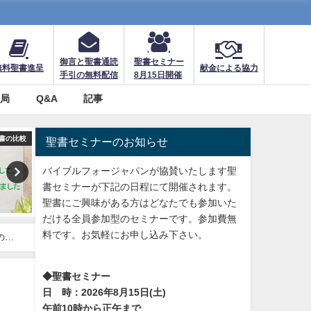
御言と聖書通読
聖書セミナー
無料聖書進呈
献金による協力
手引の無料配信
8月15日開催
務局
Q&A
記事
訳聖書の比較
回復訳聖書と他の日本語訳聖書の比較
回復訳聖書と他の日本語訳
聖書セミナーのお知らせ
バイブルフォージャパンが協賛いたします聖
書セミナーが下記の日程にて開催されます。
聖書にご興味がある方はどなたでも参加いた
だける全員参加型のセミナーです。参加費無
料です。お気軽にお申し込み下さい。
のよ
◆聖書セミナー
日 時：2026年8月15日(土)
午前10時から正午まで