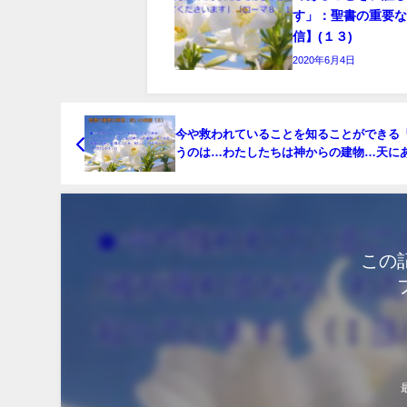
す」：聖書の重要
信】(１３)
2020年6月4日
今や救われていることを知ることができる
うのは…わたしたちは神からの建物…天に
遠の住まいを得ることを、 知っているから
す」：聖書の重要な真理【救いの確信】(８
この