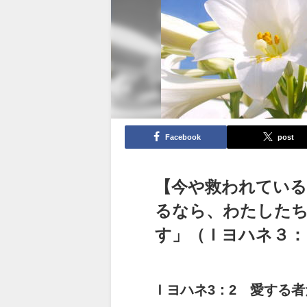
Facebook
post
【今や救われてい
るなら、わたした
す」（Ｉヨハネ３：
Ｉヨハネ3：2 愛する