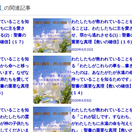
】
の関連記事
れていることを知
わたしたちが救われていること
たちに主を愛さ
ることは、わたしたちに主を愛
る(2)：聖書の
せ、罪から逃れさせる(1)：聖書
確信】(１７)
重要な真理【救いの確信】(１６)
2020年6月15日
れていることを知
わたしたちが救われていること
死から命へと移っ
る「わたしがこれらの事を…書
ています。なぜな
ったのは、あなたがたが永遠の
兄弟たちを愛して
持っていることを知るためです
聖書の重要な真理
聖書の重要な真理【救いの確信
)
(１４)
2020年6月8日
れていることを知
わたしたちが救われていること
、わたしたちの霊
る「これが証しです。すなわち
ちが神の子供たち
がわたしたちに永遠の命を与え
ししてくださいま
れ」：聖書の重要な真理【救い