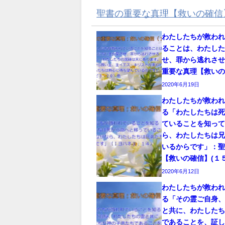
聖書の重要な真理【救いの確信
わたしたちが救わ
ることは、わたし
せ、罪から逃れさせ
重要な真理【救いの
2020年6月19日
わたしたちが救わ
る「わたしたちは
ていることを知っ
ら、わたしたちは
いるからです」：
【救いの確信】(１５
2020年6月12日
わたしたちが救わ
る「その霊ご自身
と共に、わたした
であることを、証