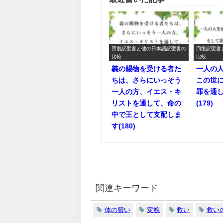
回復訳聖書と他の日本語訳聖書の
回復訳聖書
比較
比較
義の賜物を受ける者た
一人の
ちは、さらにいっそう
この世
一人の方、イエス・キ
罪を通
リストを通して、命の
(179)
中で王として支配しま
す(180)
関連キーワード
体の贖い
変貌
救い
救い