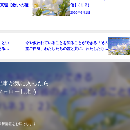
な真理【救いの確
信】(１２)
2020年6月1日
「とい
今や救われていることを知ることができる「その
ある永
霊ご自身、わたしたちの霊と共に、わたしたちが
で
神の子供たちであることを、証ししてくださいま
)
す」「わたしたちが神の子供たちと呼ばれるため
です。そして事実そのとおりです…今や、 わたし
たちは神の子供たちです」：聖書の重要な真理
【救いの確信】(１０)
記事が気に入ったら
フォローしよう
最新情報をお届けします