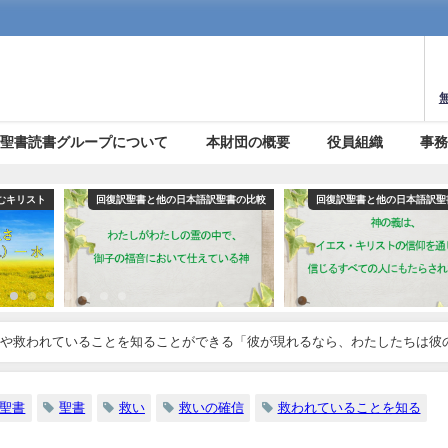
聖書読書グループについて
本財団の概要
役員組織
事
訳聖書の比較
回復訳聖書と他の日本語訳聖書の比較
回復訳聖書と他の日本語
や救われていることを知ることができる「彼が現れるなら、わたしたちは彼
信】(９)
聖書
聖書
救い
救いの確信
救われていることを知る