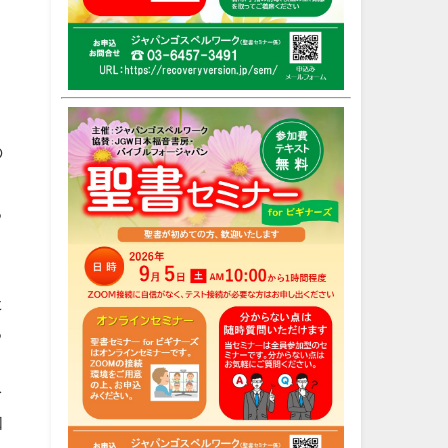
の
と
ち
き
た
ち
を
知