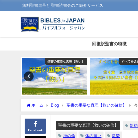
無料聖書進呈と 聖書読書会のご紹介サービス
回復訳聖書の特徴
な真理【救い】
すべてを含むキリスト
回復訳聖書と他の日本語
ホーム
Blog
聖書の重要な真理【救いの確信】
今
うになることを知っています」：聖書の重要な真理【救いの確
聖書の重要な真理【救いの確信】
新約
Facebook
神の命
体の贖い
変貌