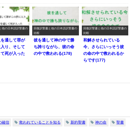
と他の日本語訳聖書の
回復訳聖書と他の日本語訳聖書の
回復訳聖書と他の日本語訳聖書の
比較
比較
人を通して罪が
彼を通して神の中で勝
和解させられている
に入り、そして
ち誇りながら、彼の命
今、さらにいっそう彼
して死が入った
の中で救われる(178)
の命の中で救われるか
らです(177)
の確信
救われていることを知る
新約聖書
神の命
聖書