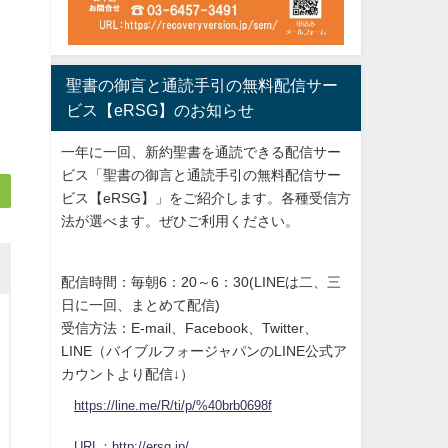
聖書の御言と通読手引の無料配信サー
ビス【eRSG】のお知らせ
一年に一回、新約聖書を通読できる配信サー
ビス「聖書の御言と通読手引の無料配信サー
ビス【eRSG】」をご紹介します。各種受信方
法が選べます。ぜひご利用ください。
配信時間：毎朝6：20～6：30(LINEは二、三
日に一回、まとめて配信)
受信方法：E-mail、Facebook、Twitter、
LINE（バイブルフォージャパンのLINE公式ア
カウントより配信↓）
https://line.me/R/ti/p/%40brb0698f
URL：http://ersg.jp/