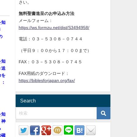
さい。
無料聖書進呈のお申込み方法
メールフォーム：
を知
https://ws.formzu.net/dist/S3494958/
さ
の
電話：０３－５３０８－０７４４
（平日９：００から１７：００まで）
を知
FAX：０３－５３０８－０７４５
き送
FAX用紙のダウンロード：
命を
https://biblesforjapan.org/fax/
」：
】
Search
を知
、神
ら
の確