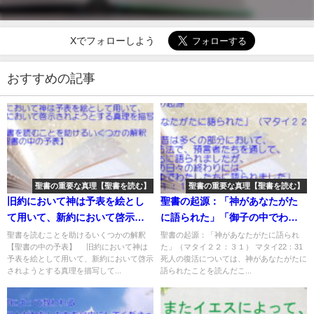
Xでフォローしよう
おすすめの記事
聖書の重要な真理【聖書を読む】
聖書の重要な真理【聖書を読む】
旧約において神は予表を絵とし
聖書の起源：「神があなたがた
て用いて、新約において啓示さ
に語られた」「御子の中でわた
れようとする真理を描写する：
したちに語られました」：聖書
聖書を読むことを助けるいくつかの解釈
聖書の起源：「神があなたがたに語られ
【聖書の中の予表】 旧約において神は
た」（マタイ２２：３１） マタイ22：31
聖書の重要な真理【聖書を読
の重要な真理【聖書を読む】(２)
予表を絵として用いて、新約において啓示
死人の復活については、神があなたがたに
む】(４６)
されようとする真理を描写して...
語られたことを読んだこ...