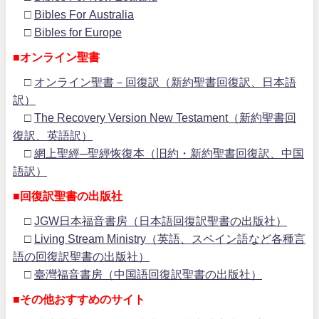
□
Bibles For Australia
□
Bibles for Europe
■オンライン聖書
□
オンライン聖書－回復訳（新約聖書回復訳、日本語
訳）
□
The Recovery Version New Testament（新約聖書回
復訳、英語訳）
□
網上聖經─聖經恢復本（旧約・新約聖書回復訳、中国
語訳）
■回復訳聖書の出版社
□
JGW日本福音書房（日本語回復訳聖書の出版社）
□
Living Stream Ministry（英語、スペイン語など各種言
語の回復訳聖書の出版社）
□
臺灣福音書房（中国語回復訳聖書の出版社）
■その他おすすめのサイト