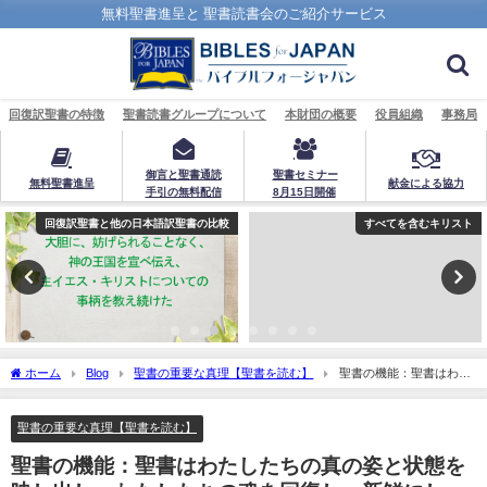
無料聖書進呈と 聖書読書会のご紹介サービス
回復訳聖書の特徴
聖書読書グループについて
本財団の概要
役員組織
事務局
御言と聖書通読
聖書セミナー
無料聖書進呈
献金による協力
手引の無料配信
8月15日開催
回復訳聖書と他の日本語訳聖書の比較
すべてを含むキリスト
ホーム
Blog
聖書の重要な真理【聖書を読む】
聖書の機能：聖書はわた
したちの真の姿と状態を映し出し、わたしたちの魂を回復し、新鮮にし、賢くし、心
を喜ばせ、目を照らす「鏡」「魂を生き返らせ…未熟な者を賢くする…心を喜ばせ…
聖書の重要な真理【聖書を読む】
目を照らす」：聖書の重要な真理【聖書を読む】(１５)
聖書の機能：聖書はわたしたちの真の姿と状態を