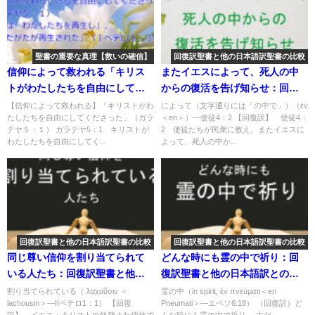
聖書の重要な真理【救いの確信】
回復訳聖書と他の日本語訳聖書の比較
信仰によって救われる「キリス
またイエスによって、死人の中
トがわたしたちを自由にしてく
からの復活を告げ知らせ：回復
ださった」「神…は…わたした
訳聖書と他の日本語訳との比較
【信仰によって救われる】「キリストがわ
によって（文字通りには「の中で」）（ἐν
たしたちを自由にしてくださった」（ガラ
＜en＞）―使徒4：2 【回復訳】 使徒4：
ちを再生し」「あなたがたが再
(142)
テヤ５：１） ガラテヤ5：1 キリストが
2 使徒たちが民衆に教え、またイエスに
生された」：聖書の重要な真理
わたしたちを自由にしてく...
よって、死人の中か...
【救いの確信】(３)
回復訳聖書と他の日本語訳聖書の比較
回復訳聖書と他の日本語訳聖書の比較
同じ尊い信仰を割り当てられて
どんな時にも霊の中で祈り：回
いる人たち：回復訳聖書と他の
復訳聖書と他の日本語訳との比
日本語訳との比較(33)
較(7)
割り当てられている（ λαχοῦσιν ＜
霊の中（in spirit, ἐν πνεύματι＜en
lachousin＞―IIペテロ1：1） 【回復
Pneumati＞―エペソ6:18） （回復訳）ど
訳】 イエス・キリストの奴隷また使徒で
んな時にも霊の中で祈り。 主だ...