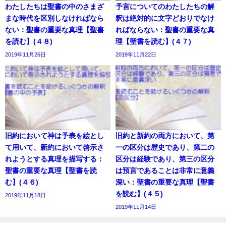
わたしたちは聖書の中のさまざ
予言についてのわたしたちの解
まな時代を区別しなければなら
釈は絶対的に文字どおりでなけ
ない：聖書の重要な真理【聖書
ればならない：聖書の重要な真
を読む】(４８)
理【聖書を読む】(４７)
2019年11月26日
2019年11月22日
旧約において神は予表を絵とし
旧約と新約の両方において、第
て用いて、新約において啓示さ
一の区分は歴史であり、第二の
れようとする真理を描写する：
区分は経験であり、第三の区分
聖書の重要な真理【聖書を読
は預言であることは非常に意義
む】(４６)
深い：聖書の重要な真理【聖書
を読む】(４５)
2019年11月18日
2019年11月14日