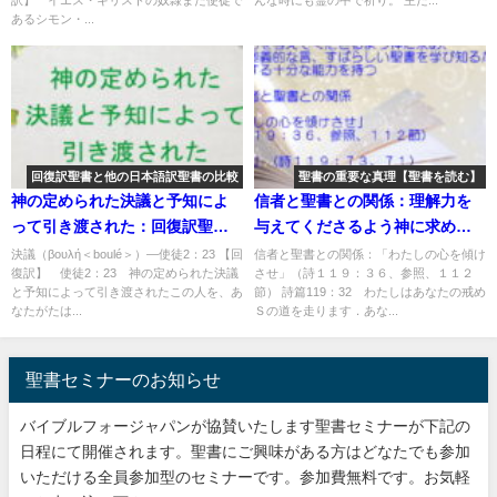
あるシモン・...
回復訳聖書と他の日本語訳聖書の比較
聖書の重要な真理【聖書を読む】
神の定められた決議と予知によ
信者と聖書との関係：理解力を
って引き渡された：回復訳聖書
与えてくださるよう神に求め、
と他の日本語訳との比較(133)
神の奥義的な言、すばらしい聖
決議（βουλή＜boulé＞）―使徒2：23 【回
信者と聖書との関係：「わたしの心を傾け
復訳】 使徒2：23 神の定められた決議
させ」（詩１１９：３６、参照、１１２
書を学び知るために、把握する
と予知によって引き渡されたこの人を、あ
節） 詩篇119：32 わたしはあなたの戒め
十分な能力を持つ「わたしの心
なたがたは...
Ｓの道を走ります．あな...
を傾けさせ」「学ぶ」：聖書の
重要な真理【聖書を読む】(２２)
聖書セミナーのお知らせ
バイブルフォージャパンが協賛いたします聖書セミナーが下記の
日程にて開催されます。聖書にご興味がある方はどなたでも参加
いただける全員参加型のセミナーです。参加費無料です。お気軽