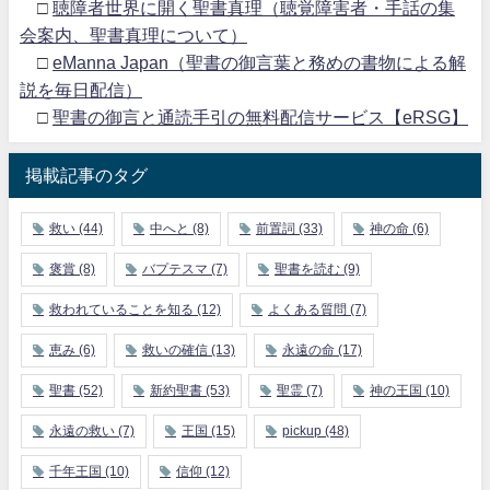
□
聴障者世界に開く聖書真理（聴覚障害者・手話の集
会案内、聖書真理について）
□
eManna Japan（聖書の御言葉と務めの書物による解
説を毎日配信）
□
聖書の御言と通読手引の無料配信サービス【eRSG】
掲載記事のタグ
救い
(44)
中へと
(8)
前置詞
(33)
神の命
(6)
褒賞
(8)
バプテスマ
(7)
聖書を読む
(9)
救われていることを知る
(12)
よくある質問
(7)
恵み
(6)
救いの確信
(13)
永遠の命
(17)
聖書
(52)
新約聖書
(53)
聖霊
(7)
神の王国
(10)
永遠の救い
(7)
王国
(15)
pickup
(48)
千年王国
(10)
信仰
(12)