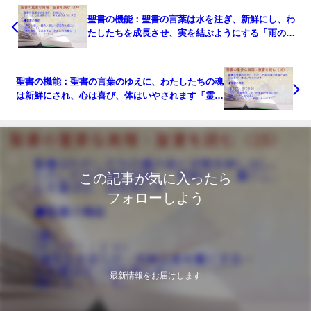
聖書の機能：聖書の言葉は水を注ぎ、新鮮にし、わ
たしたちを成長させ、実を結ぶようにする「雨のよ
うに…露のように…夕立のように」「雨や雪が…そ
のように」：聖書の重要な真理【聖書を読む】(１
４)
聖書の機能：聖書の言葉のゆえに、わたしたちの魂
は新鮮にされ、心は喜び、体はいやされます「霊で
あり、命である」「わたしの言葉は…見いだす者に
は命となり、全身のいやしとなる」：聖書の重要な
真理【聖書を読む】(１６)
この記事が気に入ったら
フォローしよう
最新情報をお届けします